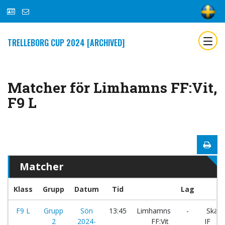
TRELLEBORG CUP 2024 [ARCHIVED]
Matcher för Limhamns FF:Vit,
F9 L
Matcher
Klass
Grupp
Datum
Tid
Lag
F9 L
Grupp
Sön
13:45
Limhamns
-
Skäld
2
2024-
FF:Vit
IF