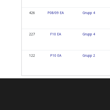
426
P08/09 EA
Grupp 4
227
F10 EA
Grupp 4
122
P10 EA
Grupp 2