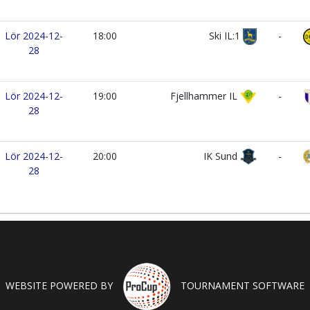
Lör 2024-12-
18:00
Ski IL:1
-
28
Lör 2024-12-
19:00
Fjellhammer IL
-
28
Lör 2024-12-
20:00
IK Sund
-
28
WEBSITE POWERED BY
TOURNAMENT SOFTWARE