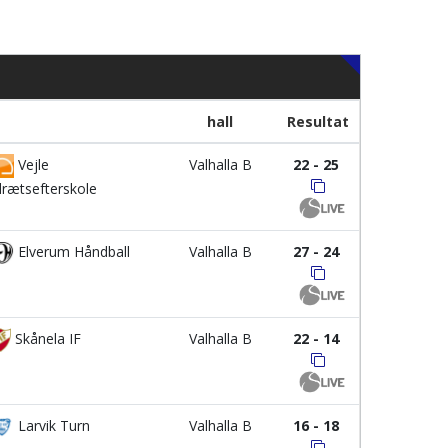
hall
Resultat
Vejle
Valhalla B
22 - 25
drætsefterskole
Elverum Håndball
Valhalla B
27 - 24
Skånela IF
Valhalla B
22 - 14
Larvik Turn
Valhalla B
16 - 18