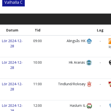
Valhalla C
Datum
Tid
Lag
Lör 2024-12-
09:00
Alingsås HK
-
28
I
Lör 2024-12-
10:00
Hk Aranäs
-
28
Lör 2024-12-
11:00
Tindlund/Rolvsøy
-
28
Lör 2024-12-
12:00
Haslum IL
-
28