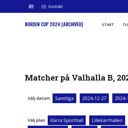
Kontakt
NORDEN CUP 2024 [ARCHIVED]
START
TU
Matcher på Valhalla B, 20
Samtliga
2024-12-27
2024-
Välj datum
Kärra Sporthall
Lillekärrhallen
Välj plan