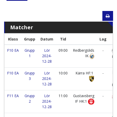
Matcher
Klass
Grupp
Datum
Tid
Lag
F10 EA
Grupp
Lör
09:00
Redbergslids
-
1
2024-
IK
Hå
12-28
F10 EA
Grupp
Lör
10:00
Kärra HF:1
-
3
2024-
Sk
12-28
Hå
F11 EA
Grupp
Lör
11:00
Gustavsberg
-
2
2024-
IF HK:1
12-28