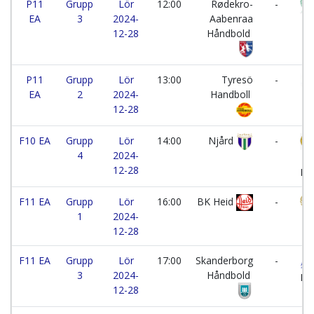
P11
Grupp
Lör
12:00
Rødekro-
-
EA
3
2024-
Aabenraa
12-28
Håndbold
P11
Grupp
Lör
13:00
Tyresö
-
EA
2
2024-
Handboll
12-28
F10 EA
Grupp
Lör
14:00
Njård
-
4
2024-
Ha
12-28
Ha
F11 EA
Grupp
Lör
16:00
BK Heid
-
1
2024-
12-28
F11 EA
Grupp
Lör
17:00
Skanderborg
-
3
2024-
Håndbold
Ha
12-28