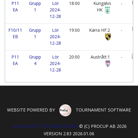
P11
Grupp
Lör
18:00
Kungälvs
-
EA
1
2024-
HK
12-28
F10/11
Grupp
Lör
19:00
Kärra HF:2
-
EB
1
2024-
12-28
P11
Grupp
Lör
20:00
Austrått:1
-
EA
4
2024-
12-28
WEBSITE POWERED BY
TOURNAMENT SOFTWARE
LADDA NED TESTVERSION HÄR!
© (C) PROCUP AB 2026
VERSION 2.83 2026.01.06