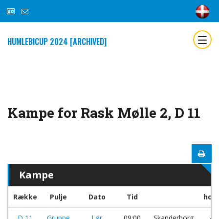
HUMLEBICUP 2024 [ARCHIVED]
Kampe for Rask Mølle 2, D 11
Kampe
Række
Pulje
Dato
Tid
hold
D 11
Gruppe
Lør
09:00
Skanderborg
-