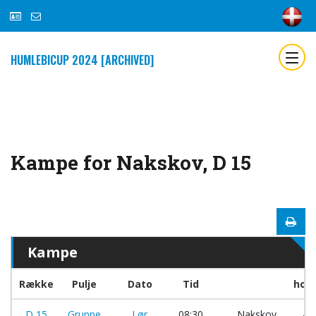
HUMLEBICUP 2024 [ARCHIVED]
Kampe for Nakskov, D 15
Kampe
Række
Pulje
Dato
Tid
hold
D 15
Gruppe
Lør
08:30
Nakskov
-