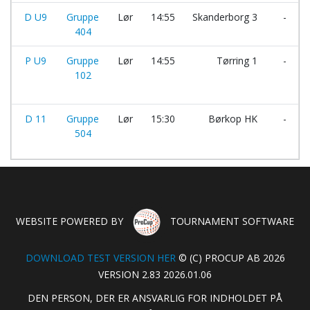
D U9
Gruppe
Lør
14:55
Skanderborg 3
-
404
P U9
Gruppe
Lør
14:55
Tørring 1
-
102
D 11
Gruppe
Lør
15:30
Børkop HK
-
504
WEBSITE POWERED BY
TOURNAMENT SOFTWARE
DOWNLOAD TEST VERSION HER
© (C) PROCUP AB 2026
VERSION 2.83 2026.01.06
DEN PERSON, DER ER ANSVARLIG FOR INDHOLDET PÅ