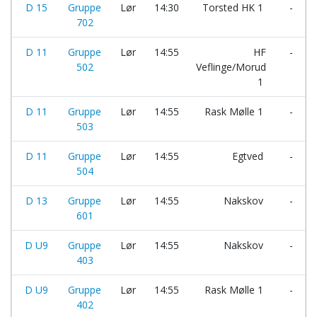
D 15
Gruppe
Lør
14:30
Torsted HK 1
-
702
D 11
Gruppe
Lør
14:55
HF
-
502
Veflinge/Morud
1
D 11
Gruppe
Lør
14:55
Rask Mølle 1
-
503
D 11
Gruppe
Lør
14:55
Egtved
-
504
D 13
Gruppe
Lør
14:55
Nakskov
-
601
D U9
Gruppe
Lør
14:55
Nakskov
-
403
D U9
Gruppe
Lør
14:55
Rask Mølle 1
-
402