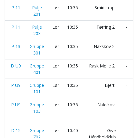
P 11
Pulje
Lør
10:35
Smidstrup
-
201
P 11
Pulje
Lør
10:35
Tørring 2
-
203
P 13
Gruppe
Lør
10:35
Nakskov 2
-
301
D U9
Gruppe
Lør
10:35
Rask Mølle 2
-
401
P U9
Gruppe
Lør
10:35
Bjert
-
101
P U9
Gruppe
Lør
10:35
Nakskov
-
103
D 15
Gruppe
Lør
10:40
Give
-
702
Håndboldklub