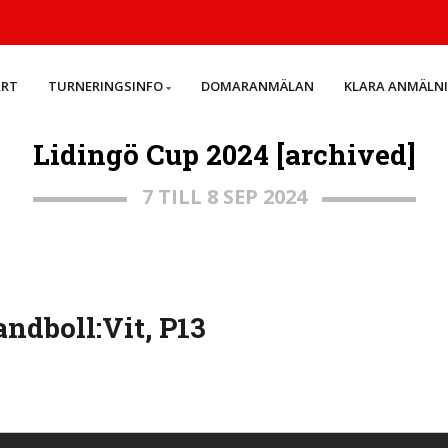
ART
TURNERINGSINFO
DOMARANMÄLAN
KLARA ANMÄLN
Lidingö Cup 2024 [archived]
7 TILL 8 SEP 2024
dboll:Vit, P13