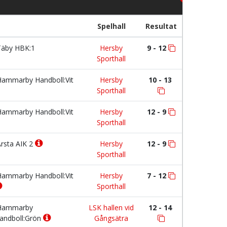
Spelhall
Resultat
äby HBK:1
Hersby
9 - 12
Sporthall
ammarby Handboll:Vit
Hersby
10 - 13
Sporthall
ammarby Handboll:Vit
Hersby
12 - 9
Sporthall
rsta AIK 2
Hersby
12 - 9
Sporthall
ammarby Handboll:Vit
Hersby
7 - 12
Sporthall
ammarby
LSK hallen vid
12 - 14
andboll:Grön
Gångsätra