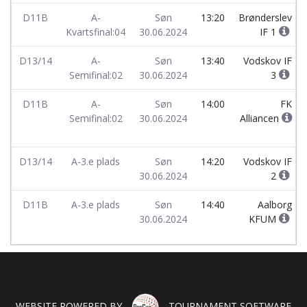
D11B
A-
Søn
13:20
Brønderslev
Kvartsfinal:04
30.06.2024
IF 1
D13/14
A-
Søn
13:40
Vodskov IF
Semifinal:02
30.06.2024
3
D11B
A-
Søn
14:00
FK
Semifinal:02
30.06.2024
Alliancen
D13/14
A-3.e plads
Søn
14:20
Vodskov IF
30.06.2024
2
D11B
A-3.e plads
Søn
14:40
Aalborg
30.06.2024
KFUM
WEBSITE POWERED BY
TOURNAMENT SOFTWARE