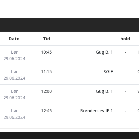
Dato
Tid
hold
Lør
10:45
Gug B. 1
-
H
29.06.2024
Lør
11:15
SGIF
-
G
29.06.2024
Lør
12:00
Gug B. 1
-
V
29.06.2024
Lør
12:45
Brønderslev IF 1
-
G
29.06.2024