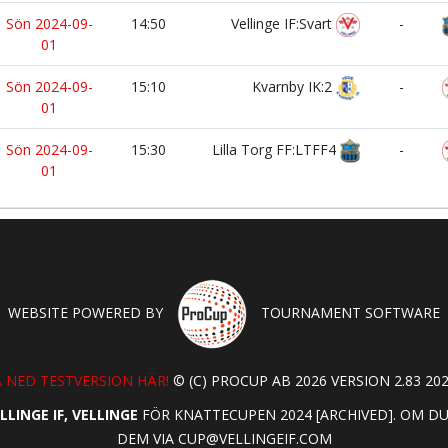
Sön 2024-09-
14:50
Vellinge IF:Svart
-
01
Sön 2024-09-
15:10
Kvarnby IK:2
-
01
Sön 2024-09-
15:30
Lilla Torg FF:LTFF4
-
01
WEBSITE POWERED BY
TOURNAMENT SOFTWARE
 NED TESTVERSION HÄR!
© (C) PROCUP AB 2026 VERSION 2.83 202
LLINGE IF, VELLINGE
FÖR KNATTECUPEN 2024 [ARCHIVED]. OM D
DEM VIA
CUP@VELLINGEIF.COM