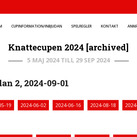
M
CUPINFORMATION/INBJUDAN
SPELREGLER
KONTAKT
ANMÄ
Knattecupen 2024 [archived]
5 MAJ 2024 TILL 29 SEP 2024
an 2, 2024-09-01
05-19
2024-06-02
2024-06-16
2024-08-18
2024