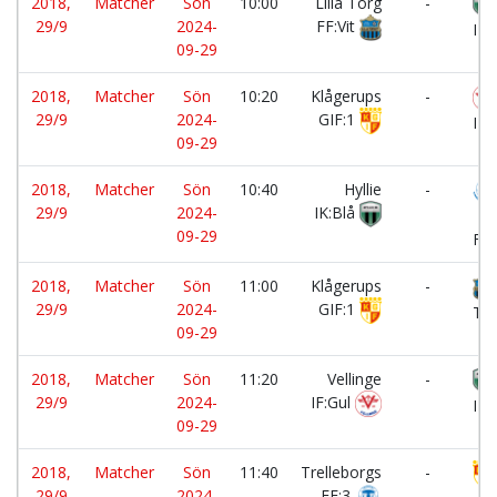
2018,
Matcher
Sön
10:00
Lilla Torg
-
29/9
2024-
FF:Vit
IK:
09-29
2018,
Matcher
Sön
10:20
Klågerups
-
29/9
2024-
GIF:1
IF:
09-29
2018,
Matcher
Sön
10:40
Hyllie
-
29/9
2024-
IK:Blå
Tre
09-29
FF:
2018,
Matcher
Sön
11:00
Klågerups
-
29/9
2024-
GIF:1
Tor
09-29
2018,
Matcher
Sön
11:20
Vellinge
-
29/9
2024-
IF:Gul
IK:
09-29
2018,
Matcher
Sön
11:40
Trelleborgs
-
29/9
2024-
FF:3