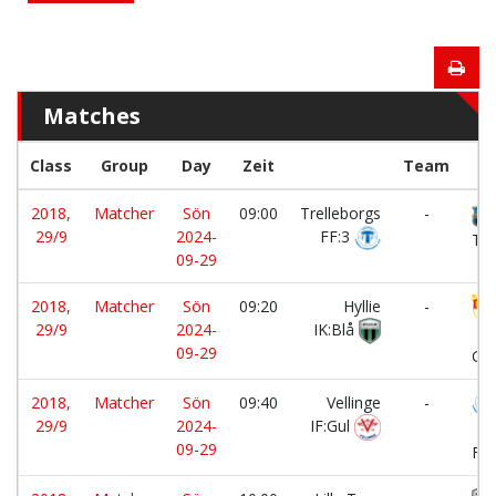
Matches
Class
Group
Day
Zeit
Team
2018,
Matcher
Sön
09:00
Trelleborgs
-
29/9
2024-
FF:3
Tor
09-29
2018,
Matcher
Sön
09:20
Hyllie
-
29/9
2024-
IK:Blå
Kl
09-29
GIF
2018,
Matcher
Sön
09:40
Vellinge
-
29/9
2024-
IF:Gul
Tre
09-29
FF: