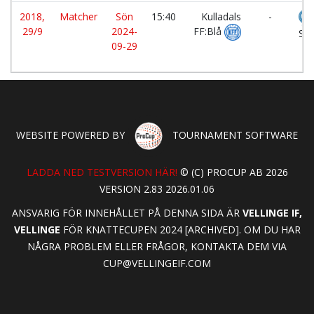
2018,
Matcher
Sön
15:40
Kulladals
-
29/9
2024-
FF:Blå
SK
09-29
WEBSITE POWERED BY
TOURNAMENT SOFTWARE
LADDA NED TESTVERSION HÄR!
© (C) PROCUP AB 2026
VERSION 2.83 2026.01.06
ANSVARIG FÖR INNEHÅLLET PÅ DENNA SIDA ÄR
VELLINGE IF,
VELLINGE
FÖR KNATTECUPEN 2024 [ARCHIVED]. OM DU HAR
NÅGRA PROBLEM ELLER FRÅGOR, KONTAKTA DEM VIA
CUP@VELLINGEIF.COM