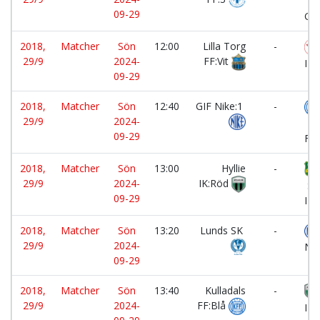
Kl
09-29
GIF
2018,
Matcher
Sön
12:00
Lilla Torg
-
29/9
2024-
FF:Vit
IF:
09-29
2018,
Matcher
Sön
12:40
GIF Nike:1
-
29/9
2024-
Kul
09-29
FF:
2018,
Matcher
Sön
13:00
Hyllie
-
29/9
2024-
IK:Röd
Sk
09-29
IF:
2018,
Matcher
Sön
13:20
Lunds SK
-
29/9
2024-
Nik
09-29
2018,
Matcher
Sön
13:40
Kulladals
-
29/9
2024-
FF:Blå
IK: