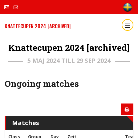
KNATTECUPEN 2024 [ARCHIVED]
Knattecupen 2024 [archived]
5 MAJ 2024 TILL 29 SEP 2024
Ongoing matches
Matches
Class
Group
Day
Zeit
Team