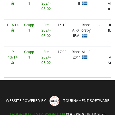
år
1
2024-
IF
AIK
08-02
IF:S
F13/14
Grupp
Fre
16:10
Rinns
-
IFK
år
1
2024-
AIK/Torsby
Rätt
08-02
IF:Vit
P
Grupp
Fre
17:00
Rinns Aik: P
-
13/14
1
2024-
2011
Vär
år
08-02
SK
WEBSITE POWERED BY
TOURNAMENT SOFTWARE
LADDA NED TESTVERSION HÄR!
© (C) PROCUP AB 2026