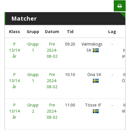
Matcher
Klass
Grupp
Datum
Tid
Lag
P
Grupp
Fre
09:20
Värmskogs
-
13/14
1
2024-
SK
Nor
år
08-02
IF
P
Grupp
Fre
10:10
Öna SK
-
IFK
13/14
1
2024-
Ölm
år
08-02
P
Grupp
Fre
11:00
Tösse IF
-
IK
13/14
2
2024-
Viki
år
08-02