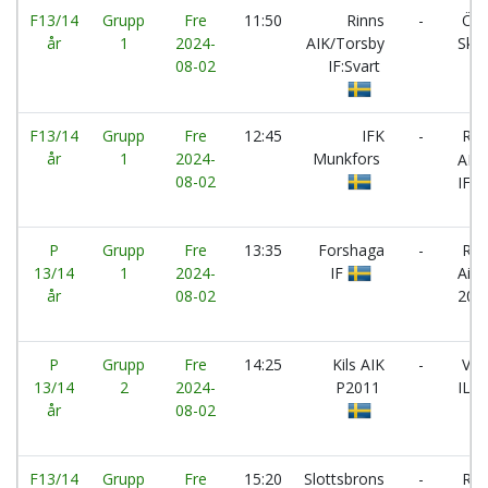
F13/14
Grupp
Fre
11:50
Rinns
-
Ön
år
1
2024-
AIK/Torsby
Sk
08-02
IF:Svart
F13/14
Grupp
Fre
12:45
IFK
-
Rin
år
1
2024-
Munkfors
AIK
08-02
IF:Vi
P
Grupp
Fre
13:35
Forshaga
-
Rin
13/14
1
2024-
IF
Aik:
år
08-02
201
P
Grupp
Fre
14:25
Kils AIK
-
Vin
13/14
2
2024-
P2011
IL
år
08-02
F13/14
Grupp
Fre
15:20
Slottsbrons
-
Rin