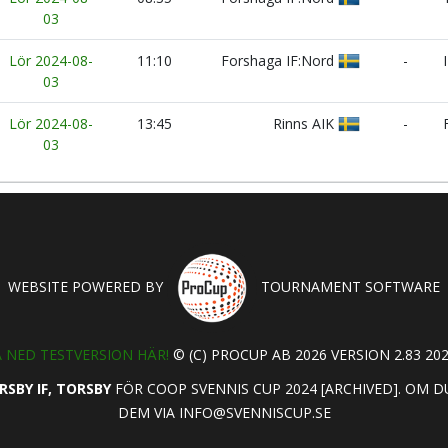
03
Lör 2024-08-
11:10
Forshaga IF:Nord
-
I
03
Lör 2024-08-
13:45
Rinns AIK
-
F
03
WEBSITE POWERED BY
TOURNAMENT SOFTWARE
 NED TESTVERSION HÄR!
© (C) PROCUP AB 2026 VERSION 2.83 202
RSBY IF, TORSBY
FÖR COOP SVENNIS CUP 2024 [ARCHIVED]. OM 
DEM VIA
INFO@SVENNISCUP.SE