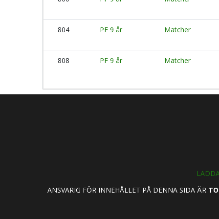
804
PF 9 år
Matcher
808
PF 9 år
Matcher
LADDA
ANSVARIG FÖR INNEHÅLLET PÅ DENNA SIDA ÄR
TO