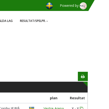
Powered by
LDA LAG
RESULTAT/SPELPR.
plan
Resultat
orsby IF:Blå
Vestre Arena
X - X