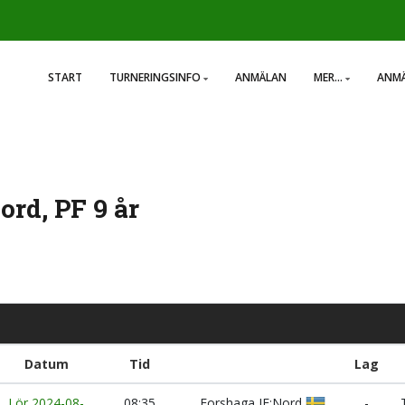
START
TURNERINGSINFO
ANMÄLAN
MER...
ANMÄ
ord, PF 9 år
Datum
Tid
Lag
Lör 2024-08-
08:35
Forshaga IF:Nord
-
T