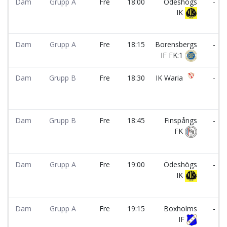
Dam
Grupp A
Fre
18:00
Ödeshögs
-
IK
Dam
Grupp A
Fre
18:15
Borensbergs
-
IF FK:1
Dam
Grupp B
Fre
18:30
IK Waria
-
Dam
Grupp B
Fre
18:45
Finspångs
-
FK
Dam
Grupp A
Fre
19:00
Ödeshögs
-
IK
Dam
Grupp A
Fre
19:15
Boxholms
-
IF