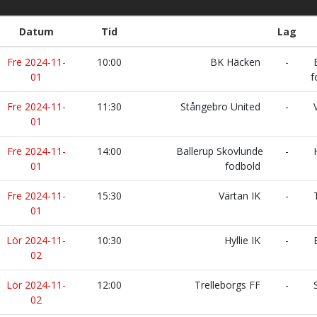
Datum
Tid
Lag
Fre 2024-11-
10:00
BK Häcken
-
B
01
f
Fre 2024-11-
11:30
Stångebro United
-
V
01
Fre 2024-11-
14:00
Ballerup Skovlunde
-
H
01
fodbold
Fre 2024-11-
15:30
Värtan IK
-
T
01
Lör 2024-11-
10:30
Hyllie IK
-
B
02
Lör 2024-11-
12:00
Trelleborgs FF
-
S
02