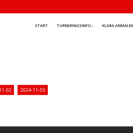
START
TURNERINGSINFO
KLARA ANMÄLN
11-02
2024-11-03