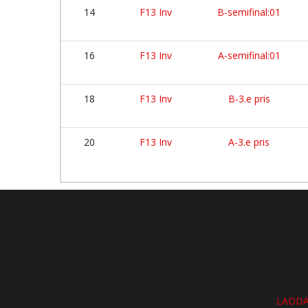
14
F13 Inv
B-semifinal:01
16
F13 Inv
A-semifinal:01
18
F13 Inv
B-3.e pris
20
F13 Inv
A-3.e pris
LADDA