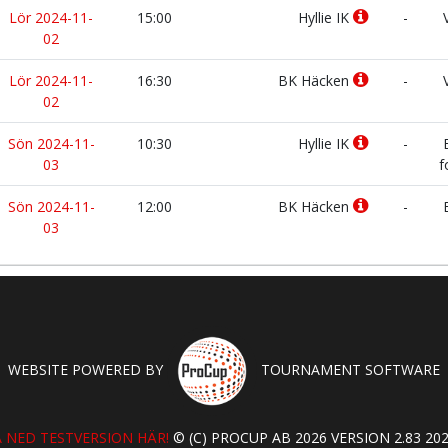
Lör 2024-11-
15:00
Hyllie IK
-
V
02
Lör 2024-11-
16:30
BK Häcken
-
V
02
Sön 2024-11-
10:30
Hyllie IK
-
B
03
f
Sön 2024-11-
12:00
BK Häcken
-
B
03
WEBSITE POWERED BY
TOURNAMENT SOFTWARE
 NED TESTVERSION HÄR!
© (C) PROCUP AB 2026 VERSION 2.83 202