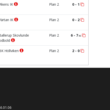
ikens IK
Plan 2
0 - 1
ärtan IK
Plan 2
0 - 2
allerup Skovlunde
Plan 2
6 - 7
es
odbold
K Höllviken
Plan 2
2 - 0
6.01.06