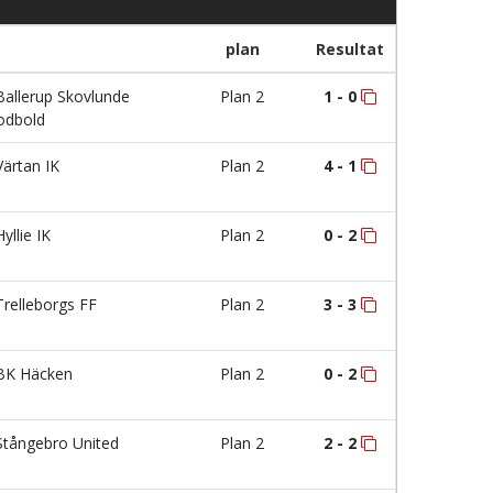
plan
Resultat
allerup Skovlunde
Plan 2
1 - 0
odbold
ärtan IK
Plan 2
4 - 1
yllie IK
Plan 2
0 - 2
relleborgs FF
Plan 2
3 - 3
K Häcken
Plan 2
0 - 2
tångebro United
Plan 2
2 - 2