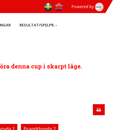
Powered by
INGAR
RESULTAT/SPELPR.
köra denna cup i skarpt läge.
ovda 1
Brandthovda 2