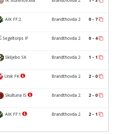
IK Sturehov:Blå
Brandthovda 2
1 - 3
AIK FF:2
Brandthovda 2
0 - 7
Segeltorps IF
Brandthovda 2
0 - 4
Skiljebo SK
Brandthovda 2
1 - 1
Unik FK
Brandthovda 2
2 - 0
Skultuna IS
Brandthovda 2
2 - 0
AIK FF:1
Brandthovda 2
2 - 1