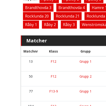
Brandthovda 3
Brandthovda 4
Hamre 
Rocklunda 20
Rocklunda 21
Rocklunda
Råby 1
Råby 2
Råby 3
Wenströmska
Matcher
Matchnr
Klass
Grupp
13
F12
Grupp 1
50
F12
Grupp 2
77
F13-9
Grupp 1