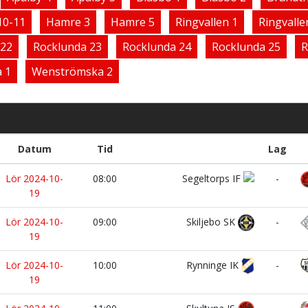
10-11
Hamre 3
Hamre 5
Ringvallen 1
Ringvalle
 22
Rocklunda 23
Rocklunda 24
Rocklunda 25
R
 1
Wenströmska 2
Datum
Tid
Lag
Lör 2024-10-
08:00
Segeltorps IF
-
19
Lör 2024-10-
09:00
Skiljebo SK
-
19
Lör 2024-10-
10:00
Rynninge IK
-
19