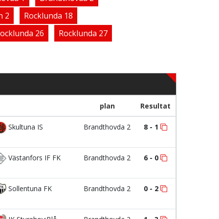
n 2
Rocklunda 18
ocklunda 26
Rocklunda 27
plan
Resultat
Skultuna IS
Brandthovda 2
8 - 1
Västanfors IF FK
Brandthovda 2
6 - 0
Sollentuna FK
Brandthovda 2
0 - 2