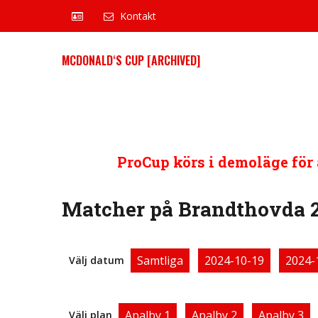
Kontakt
MCDONALD‘S CUP [ARCHIVED]
ProCup körs i demoläge för a
Matcher på Brandthovda 
Samtliga
2024-10-19
2024-
Välj datum
Apalby 1
Apalby 2
Apalby 3
Välj plan