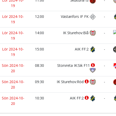
Lör 2024-10-
11:00
Skultuna IS
-
19
Lör 2024-10-
12:00
Västanfors IF FK
-
19
Lör 2024-10-
14:00
IK Sturehov:Blå
-
19
Lör 2024-10-
15:00
AIK FF:2
-
19
Sön 2024-10-
08:30
Storvreta IK:Sik F11
-
20
Sön 2024-10-
09:30
IK Sturehov:Röd
-
20
Sön 2024-10-
10:30
AIK FF:2
-
20