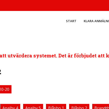
START
KLARA ANMÄLN
tt utvärdera systemet. Det är förbjudet att 
2
10-20
Apalby 4
Apalby 5
Blåsbo 1
Blåsbo 2
Brandth