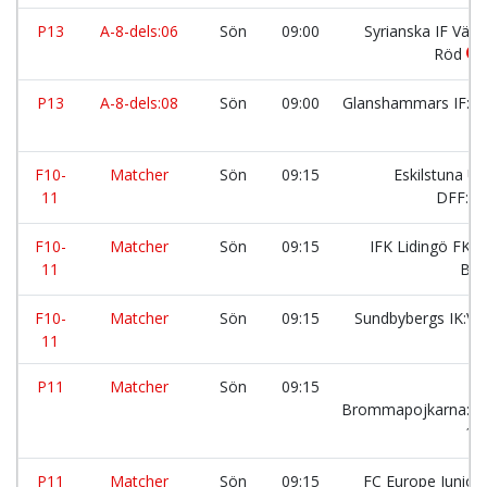
P13
A-8-dels:06
Sön
09:00
Syrianska IF Väst
Röd
P13
A-8-dels:08
Sön
09:00
Glanshammars IF:G
F10-
Matcher
Sön
09:15
Eskilstuna Un
11
DFF:bl
F10-
Matcher
Sön
09:15
IFK Lidingö FK F
11
Blå
F10-
Matcher
Sön
09:15
Sundbybergs IK:Vi
11
P11
Matcher
Sön
09:15
Brommapojkarna:B
10
P11
Matcher
Sön
09:15
FC Europe Junior