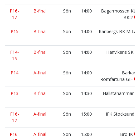
P16-
B-final
Sön
14:00
Bagarmossen Kärr
17
BK:2
P15
B-final
Sön
14:00
Karlbergs BK MILA
F14-
B-final
Sön
14:00
Hanvikens SK
15
P14
A-final
Sön
14:00
Barkarö 
Romfartuna GIF
P13
B-final
Sön
14:30
Hallstahammar S
F16-
A-final
Sön
15:00
IFK Stocksund
17
P16-
A-final
Sön
15:00
Bro IK