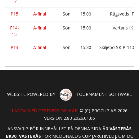
17
P15
A-final
Sön
15:00
Rågsveds IF
F14-
A-final
Sön
15:00
Värtans IK
15
P13
A-final
Sön
15:30
Skiljebo SK P-11:Gu
WEBSITE POWERED BY
TOURNAMENT SOFTWARE
LADDA NED TESTVERSION HÄR!
© (C) PROCUP AB 2026
VERSION 2.83 2026.01.06
ANSVARIG FÖR INNEHÅLLET PÅ DENNA SIDA ÄR
VÄSTERÅS
BK30, VÄSTERÅS
FÖR MCDONALD‘S CUP [ARCHIVED]. OM DU