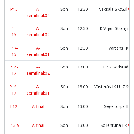
P15
A-
Sön
12:30
Vaksala SK:Gul
semifinal:02
F14-
A-
Sön
12:30
IK Viljan Strängnä
15
semifinal:02
F14-
A-
Sön
12:30
Värtans IK
15
semifinal:01
P16-
A-
Sön
13:00
FBK Karlstad
17
semifinal:02
P16-
A-
Sön
13:00
Västerås IK:U17 Sva
17
semifinal:01
F12
A-final
Sön
13:00
Segeltorps IF
F13-9
A-final
Sön
13:00
Sollentuna FK