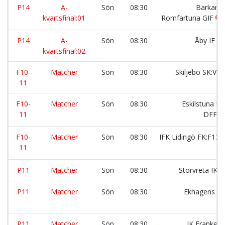
P14
A-
Sön
08:30
Barkarö 
kvartsfinal:01
Romfartuna GIF
P14
A-
Sön
08:30
Åby IF
kvartsfinal:02
F10-
Matcher
Sön
08:30
Skiljebo SK:VI
11
F10-
Matcher
Sön
08:30
Eskilstuna Un
11
DFF:vi
F10-
Matcher
Sön
08:30
IFK Lidingö FK:F13:5
11
P11
Matcher
Sön
08:30
Storvreta IK:1
P11
Matcher
Sön
08:30
Ekhagens IF
P11
Matcher
Sön
08:30
IK Franke: