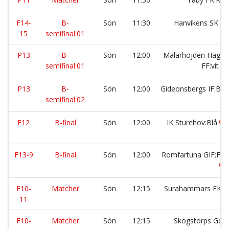
F14-
B-
Sön
11:30
Hanvikens SK
15
semifinal:01
P13
B-
Sön
12:00
Mälarhöjden Häger
semifinal:01
FF:vit
P13
B-
Sön
12:00
Gideonsbergs IF:BL
semifinal:02
F12
B-final
Sön
12:00
IK Sturehov:Blå
F13-9
B-final
Sön
12:00
Romfartuna GIF:F1
F10-
Matcher
Sön
12:15
Surahammars FK:2
11
F10-
Matcher
Sön
12:15
Skogstorps Goif