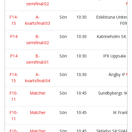
semifinal:02
F14-
A-
Sön
10:30
Eskilstuna United 
15
kvartsfinal:03
F09
P14
B-
Sön
10:30
Katrineholm SK F
semifinal:02
P14
B-
Sön
10:30
IFK Uppsala
semifinal:01
F14-
A-
Sön
10:30
Ängby IF
15
kvartsfinal:04
F10-
Matcher
Sön
10:45
Sundbybergs IK:
11
F10-
Matcher
Sön
10:45
IK Frank
11
F10-
Matcher
Sön
10:45
Skiljebo SK:SVAR