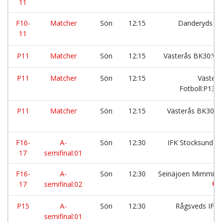
11
F10-
Matcher
Sön
12:15
Danderyds S
11
P11
Matcher
Sön
12:15
Västerås BK30:Vit
P11
Matcher
Sön
12:15
Västerå
Fotboll:P13:
P11
Matcher
Sön
12:15
Västerås BK30:S
F16-
A-
Sön
12:30
IFK Stocksund
17
semifinal:01
F16-
A-
Sön
12:30
Seinäjoen Mimmilii
17
semifinal:02
P15
A-
Sön
12:30
Rågsveds IF
semifinal:01