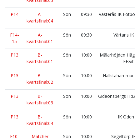
kvartsfinal:03
P14
A-
Sön
09:30
Västerås IK Fotboll:
kvartsfinal:04
F14-
A-
Sön
09:30
Värtans IK
15
kvartsfinal:01
P13
B-
Sön
10:00
Mälarhöjden Häger
kvartsfinal:01
FF:vit
P13
B-
Sön
10:00
Hallstahammar S
kvartsfinal:02
P13
B-
Sön
10:00
Gideonsbergs IF:BL
kvartsfinal:03
P13
B-
Sön
10:00
IK Oden
kvartsfinal:04
F10-
Matcher
Sön
10:00
Segeltorp IF:v