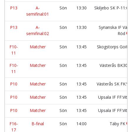
P13
A-
Sön
13:30
Skiljebo SK P-11:Gu
semifinal:01
P13
A-
Sön
13:30
Syrianska IF Väst
semifinal:02
Röd
F10-
Matcher
Sön
13:45
Skogstorps Goif:2
11
F10-
Matcher
Sön
13:45
Västerås BK30:2
11
P10
Matcher
Sön
13:45
Västerås SK FK:Vi
P10
Matcher
Sön
13:45
Upsala IF FF:Vit 2
P10
Matcher
Sön
13:45
Upsala IF FF:Vit 1
F16-
B-final
Sön
14:00
Täby FK
17