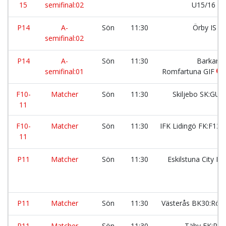
15
semifinal:02
U15/16
P14
A-
Sön
11:30
Örby IS
semifinal:02
P14
A-
Sön
11:30
Barkarö 
semifinal:01
Romfartuna GIF
F10-
Matcher
Sön
11:30
Skiljebo SK:GU
11
F10-
Matcher
Sön
11:30
IFK Lidingö FK:F13:5
11
P11
Matcher
Sön
11:30
Eskilstuna City F
P11
Matcher
Sön
11:30
Västerås BK30:Röd
P11
Matcher
Sön
11:30
Täby FK:Rö