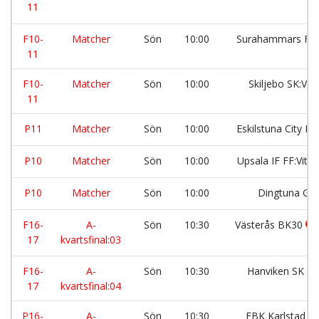
11
F10-
Matcher
Sön
10:00
Surahammars FK
11
F10-
Matcher
Sön
10:00
Skiljebo SK:VI
11
P11
Matcher
Sön
10:00
Eskilstuna City F
P10
Matcher
Sön
10:00
Upsala IF FF:Vit 1
P10
Matcher
Sön
10:00
Dingtuna GI
F16-
A-
Sön
10:30
Västerås BK30
17
kvartsfinal:03
F16-
A-
Sön
10:30
Hanviken SK
17
kvartsfinal:04
P16-
A-
Sön
10:30
FBK Karlstad