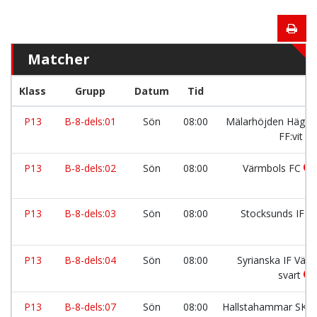
Matcher
Klass
Grupp
Datum
Tid
P13
B-8-dels:01
Sön
08:00
Mälarhöjden Häger
FF:vit
P13
B-8-dels:02
Sön
08:00
Värmbols FC
P13
B-8-dels:03
Sön
08:00
Stocksunds IF
P13
B-8-dels:04
Sön
08:00
Syrianska IF Väst
svart
P13
B-8-dels:07
Sön
08:00
Hallstahammar SK:V