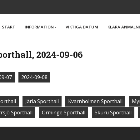
START
INFORMATION
VIKTIGA DATUM
KLARA ANMÄLN
orthall, 2024-09-06
09-07
2024-09-08
orthall
Järla Sporthall
Kvarnholmen Sporthall
Myr
rsjö Sporthall
Orminge Sporthall
Skuru Sporthall