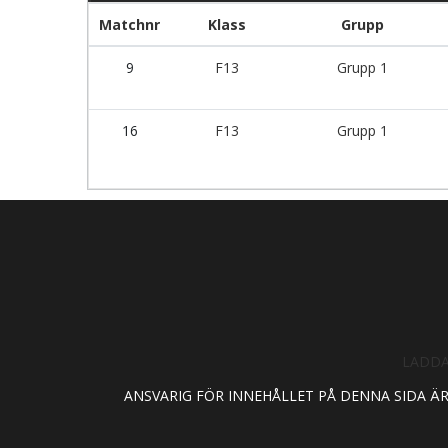
Matchnr
Klass
Grupp
9
F13
Grupp 1
16
F13
Grupp 1
LADDA
ANSVARIG FÖR INNEHÅLLET PÅ DENNA SIDA Ä