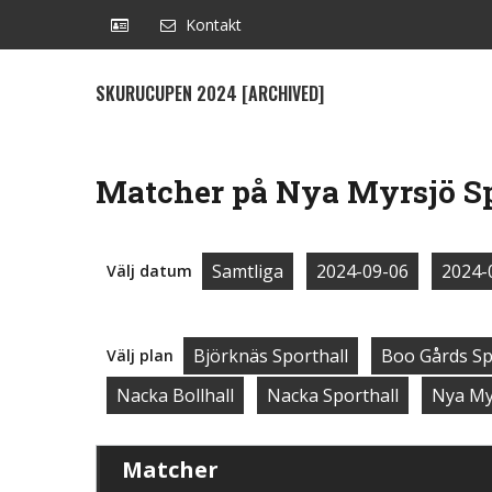
Kontakt
SKURUCUPEN 2024 [ARCHIVED]
Matcher på Nya Myrsjö Sp
Samtliga
2024-09-06
2024-
Välj datum
Björknäs Sporthall
Boo Gårds Sp
Välj plan
Nacka Bollhall
Nacka Sporthall
Nya My
Matcher