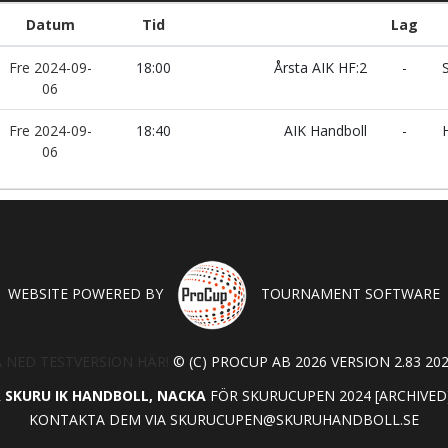
Datum
Tid
Lag
Fre 2024-09-
18:00
Årsta AIK HF:2
-
S
06
Fre 2024-09-
18:40
AIK Handboll
-
H
06
WEBSITE POWERED BY
TOURNAMENT SOFTWARE
 NED TESTVERSION HÄR!
© (C) PROCUP AB 2026 VERSION 2.83 202
R
SKURU IK HANDBOLL, NACKA
FÖR SKURUCUPEN 2024 [ARCHIVED
KONTAKTA DEM VIA
SKURUCUPEN@SKURUHANDBOLL.SE