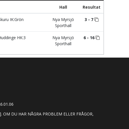
Hall
Resultat
kuru IK:Grön
Nya Myrsjö
3 - 7
Sporthall
uddinge HK:3
Nya Myrsjö
6 - 16
Sporthall
6.01.06
]. OM DU HAR NÅGRA PROBLEM ELLER FRÅGOR,