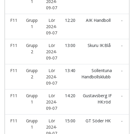
1
2024-
09-07
F11
Grupp
Lör
12:20
AIK Handboll
-
1
2024-
09-07
F11
Grupp
Lör
13:00
Skuru IK:Blå
-
H
2
2024-
09-07
F11
Grupp
Lör
13:40
Sollentuna
-
2
2024-
Handbollsklubb
09-07
F11
Grupp
Lör
14:20
Gustavsberg IF
-
1
2024-
HK:röd
09-07
F11
Grupp
Lör
15:00
GT Söder HK
-
1
2024-
09-07