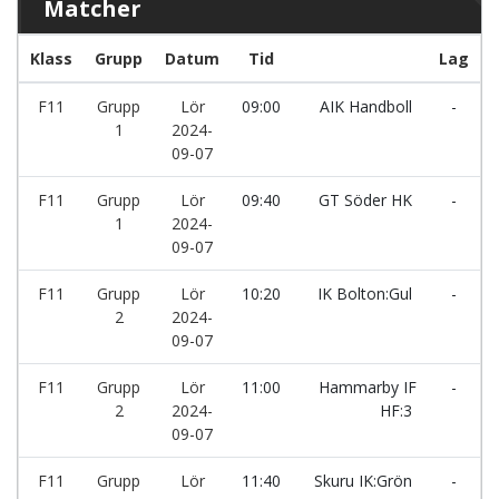
Matcher
Klass
Grupp
Datum
Tid
Lag
F11
Grupp
Lör
09:00
AIK Handboll
-
1
2024-
09-07
F11
Grupp
Lör
09:40
GT Söder HK
-
1
2024-
I
09-07
F11
Grupp
Lör
10:20
IK Bolton:Gul
-
H
2
2024-
09-07
F11
Grupp
Lör
11:00
Hammarby IF
-
S
2
2024-
HF:3
09-07
F11
Grupp
Lör
11:40
Skuru IK:Grön
-