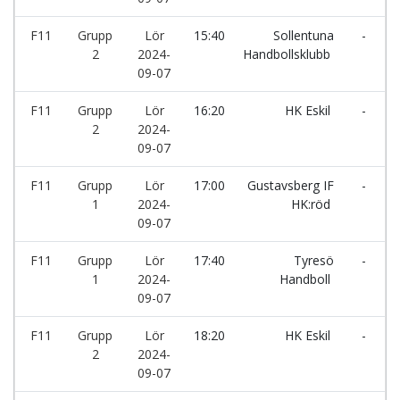
F11
Grupp
Lör
15:40
Sollentuna
-
I
2
2024-
Handbollsklubb
09-07
F11
Grupp
Lör
16:20
HK Eskil
-
2
2024-
09-07
F11
Grupp
Lör
17:00
Gustavsberg IF
-
1
2024-
HK:röd
09-07
F11
Grupp
Lör
17:40
Tyresö
-
1
2024-
Handboll
09-07
F11
Grupp
Lör
18:20
HK Eskil
-
2
2024-
H
09-07