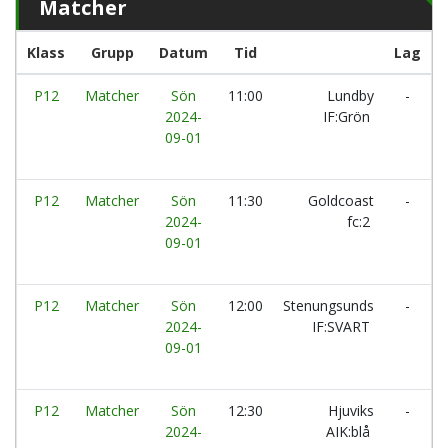
Matcher
Klass
Grupp
Datum
Tid
Lag
P12
Matcher
Sön
11:00
Lundby
-
I
2024-
IF:Grön
09-01
P12
Matcher
Sön
11:30
Goldcoast
-
L
2024-
fc:2
09-01
P12
Matcher
Sön
12:00
Stenungsunds
-
2024-
IF:SVART
I
09-01
P12
Matcher
Sön
12:30
Hjuviks
-
L
2024-
AIK:blå