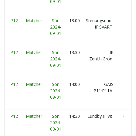
09-01
P12
Matcher
Sön
13:00
Stenungsunds
-
I
2024-
IF:SVART
09-01
P12
Matcher
Sön
13:30
IK
-
B
2024-
Zenith:Grön
09-01
P12
Matcher
Sön
14:00
GAIS
-
2024-
P11:P11A
09-01
P12
Matcher
Sön
14:30
Lundby IF:Vit
-
2024-
Z
09-01