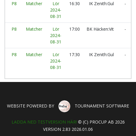
P8
Matcher
Lör
16:30
IK Zenith:Gul
-
2024-
08-31
P8
Matcher
Lör
17:00
BK Häcken:Vit
-
2024-
08-31
P8
Matcher
Lör
17:30
IK Zenith:Gul
-
2024-
08-31
WEBSITE POWERED BY
TOURNAMENT SOFTWARE
LADDA NED TESTVERSION HÄR!
© (C) PROCUP AB 2026
VERSION 2.83 2026.01.06