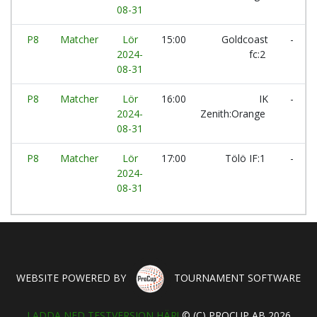
08-31
P8
Matcher
Lör
15:00
Goldcoast
-
2024-
fc:2
08-31
P8
Matcher
Lör
16:00
IK
-
2024-
Zenith:Orange
08-31
P8
Matcher
Lör
17:00
Tölö IF:1
-
2024-
08-31
WEBSITE POWERED BY
TOURNAMENT SOFTWARE
LADDA NED TESTVERSION HÄR!
© (C) PROCUP AB 2026