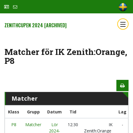
ZENITHCUPEN 2024 [ARCHIVED]
Matcher för IK Zenith:Orange,
P8
Matcher
Klass
Grupp
Datum
Tid
Lag
P8
Matcher
Lör
12:30
IK
-
2024-
Zenith:Orange