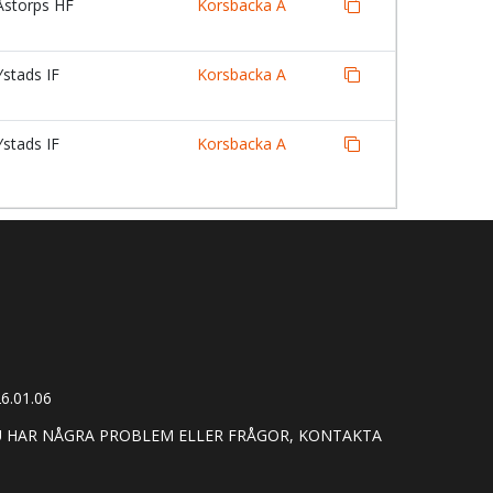
storps HF
Korsbacka A
stads IF
Korsbacka A
stads IF
Korsbacka A
6.01.06
U HAR NÅGRA PROBLEM ELLER FRÅGOR, KONTAKTA