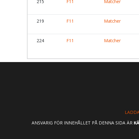
215
F11
Matcher
219
F11
Matcher
224
F11
Matcher
LADDA
ANSVARIG FÖR INNEHÅLLET PÅ DENNA SIDA ÄR
KÄ