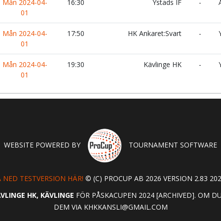
Mån 2024-04-
16:30
Ystads IF
-
Å
01
Mån 2024-04-
17:50
HK Ankaret:Svart
-
Y
01
Mån 2024-04-
19:30
Kävlinge HK
-
Y
01
WEBSITE POWERED BY
TOURNAMENT SOFTWARE
 NED TESTVERSION HÄR!
© (C) PROCUP AB 2026 VERSION 2.83 202
VLINGE HK, KÄVLINGE
FÖR PÅSKACUPEN 2024 [ARCHIVED]. OM D
DEM VIA
KHKKANSLI@GMAIL.COM