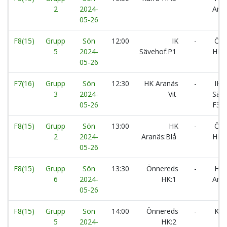
2
2024-
Aran
05-26
F8(15)
Grupp
Sön
12:00
IK
-
Önn
5
2024-
Sävehof:P1
HK:
05-26
F7(16)
Grupp
Sön
12:30
HK Aranäs
-
IK
3
2024-
Vit
Säve
05-26
F3
F8(15)
Grupp
Sön
13:00
HK
-
Önn
2
2024-
Aranäs:Blå
HK:
05-26
F8(15)
Grupp
Sön
13:30
Önnereds
-
HK
6
2024-
HK:1
Aran
05-26
F8(15)
Grupp
Sön
14:00
Önnereds
-
Kärr
5
2024-
HK:2