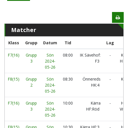
Matcher
Klass
Grupp
Datum
Tid
Lag
F7(16)
Grupp
Sön
08:00
IK Sävehof:
-
Kär
3
2024-
F3
HF:
05-26
F8(15)
Grupp
Sön
08:30
Önnereds
-
Kärr
2
2024-
HK:4
05-26
F7(16)
Grupp
Sön
10:00
Kärra
-
HK 
3
2024-
HF:Röd
Vit
05-26
F8(15)
Grupp
Sön
10:30
Kärra HF:3
-
HK