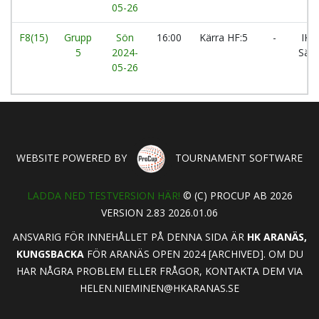
05-26
F8(15)
Grupp
Sön
16:00
Kärra HF:5
-
IK
5
2024-
Säv
05-26
WEBSITE POWERED BY
TOURNAMENT SOFTWARE
LADDA NED TESTVERSION HÄR!
© (C) PROCUP AB 2026
VERSION 2.83 2026.01.06
ANSVARIG FÖR INNEHÅLLET PÅ DENNA SIDA ÄR
HK ARANÄS,
KUNGSBACKA
FÖR ARANÄS OPEN 2024 [ARCHIVED]. OM DU
HAR NÅGRA PROBLEM ELLER FRÅGOR, KONTAKTA DEM VIA
HELEN.NIEMINEN@HKARANAS.SE