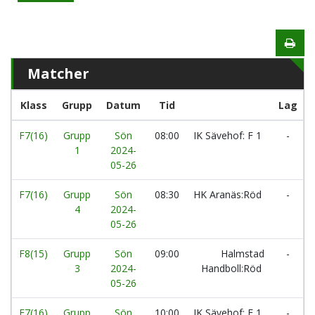
Matcher
Klass
Grupp
Datum
Tid
Lag
F7(16)
Grupp
Sön
08:00
IK Sävehof: F 1
-
1
2024-
05-26
F7(16)
Grupp
Sön
08:30
HK Aranäs:Röd
-
4
2024-
05-26
F8(15)
Grupp
Sön
09:00
Halmstad
-
3
2024-
Handboll:Röd
05-26
F7(16)
Grupp
Sön
10:00
IK Sävehof: F 1
-