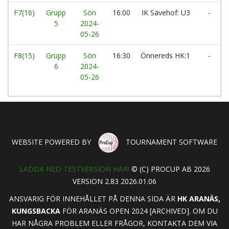
F7(16)
Grupp
Sön
16:00
IK Sävehof: U3
-
5
2024-
05-26
F8(15)
Grupp
Sön
16:30
Önnereds HK:1
-
6
2024-
05-26
WEBSITE POWERED BY
TOURNAMENT SOFTWARE
LADDA NED TESTVERSION HÄR!
© (C) PROCUP AB 2026
VERSION 2.83 2026.01.06
ANSVARIG FÖR INNEHÅLLET PÅ DENNA SIDA ÄR
HK ARANÄS,
KUNGSBACKA
FÖR ARANÄS OPEN 2024 [ARCHIVED]. OM DU
HAR NÅGRA PROBLEM ELLER FRÅGOR, KONTAKTA DEM VIA