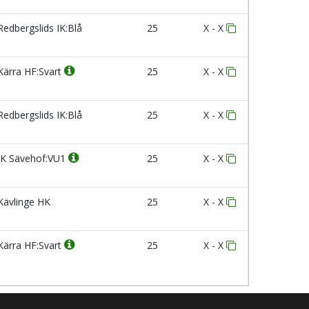
edbergslids IK:Blå
25
X - X
ärra HF:Svart
25
X - X
edbergslids IK:Blå
25
X - X
K Sävehof:VU1
25
X - X
ävlinge HK
25
X - X
ärra HF:Svart
25
X - X