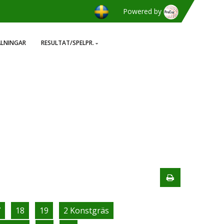
Powered by
ÄLNINGAR
RESULTAT/SPELPR.
7
18
19
2 Konstgräs