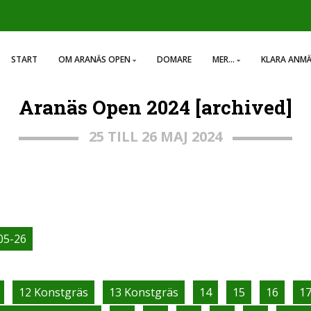
START
OM ARANÄS OPEN
DOMARE
MER...
KLARA ANM
Aranäs Open 2024 [archived]
25 TILL 26 MAJ 2024
05-26
12 Konstgräs
13 Konstgräs
14
15
16
1