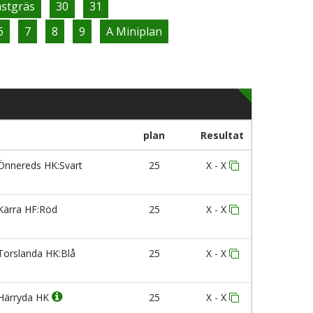
nstgräs
30
31
6
7
8
9
A Miniplan
plan
Resultat
nnereds HK:Svart
25
X - X
ärra HF:Röd
25
X - X
orslanda HK:Blå
25
X - X
Härryda HK
25
X - X