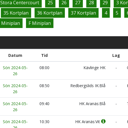
 Stora Centercourt
25
26
27
28
29
3 Ko
35 Kortplan
36 Kortplan
37 Kortplan
4
5
 Miniplan
F Miniplan
Datum
Tid
Lag
Sön 2024-05-
08:00
Kävlinge HK
-
Ö
26
Sön 2024-05-
08:50
Redbergslids IK:Blå
-
K
26
Sön 2024-05-
09:40
HK Aranäs:Blå
-
T
26
Sön 2024-05-
10:30
HK Aranäs:Vit
-
26