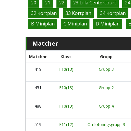
20
21
22
23 Lilla Centercourt
24
32 Kortplan
33 Kortplan
34 Kortplan
B Miniplan
C Miniplan
D Miniplan
E
Matcher
Matchnr
Klass
Grupp
419
F10(13)
Grupp 3
451
F10(13)
Grupp 2
488
F10(13)
Grupp 4
519
F11(12)
Omlottningsgrupp 3