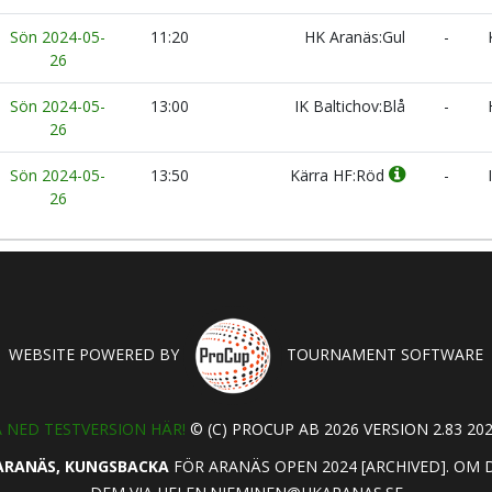
Sön 2024-05-
11:20
HK Aranäs:Gul
-
K
26
Sön 2024-05-
13:00
IK Baltichov:Blå
-
H
26
Sön 2024-05-
13:50
Kärra HF:Röd
-
I
26
WEBSITE POWERED BY
TOURNAMENT SOFTWARE
 NED TESTVERSION HÄR!
© (C) PROCUP AB 2026 VERSION 2.83 202
ARANÄS, KUNGSBACKA
FÖR ARANÄS OPEN 2024 [ARCHIVED]. OM