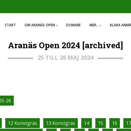
START
OM ARANÄS OPEN
DOMARE
MER...
KLARA ANM
Aranäs Open 2024 [archived]
25 TILL 26 MAJ 2024
05-26
12 Konstgräs
13 Konstgräs
14
15
16
1