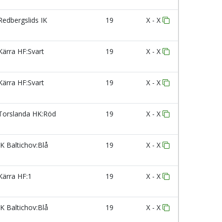
edbergslids IK
19
X - X
ärra HF:Svart
19
X - X
ärra HF:Svart
19
X - X
orslanda HK:Röd
19
X - X
K Baltichov:Blå
19
X - X
ärra HF:1
19
X - X
K Baltichov:Blå
19
X - X