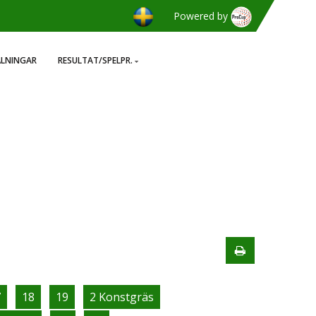
Powered by
ÄLNINGAR
RESULTAT/SPELPR.
7
18
19
2 Konstgräs