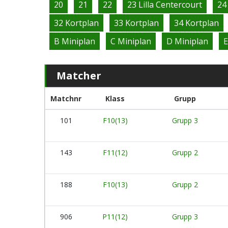
20
21
22
23 Lilla Centercourt
24
32 Kortplan
33 Kortplan
34 Kortplan
B Miniplan
C Miniplan
D Miniplan
E
Matcher
Matchnr
Klass
Grupp
101
F10(13)
Grupp 3
143
F11(12)
Grupp 2
188
F10(13)
Grupp 2
906
P11(12)
Grupp 3