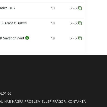
ärra HF:2
19
X - X
K Aranäs:Turkos
19
X - X
K Sävehof:Svart
19
X - X
6.01.06
 DU HAR NÅGRA PROBLEM ELLER FRÅGOR, KONTAKTA