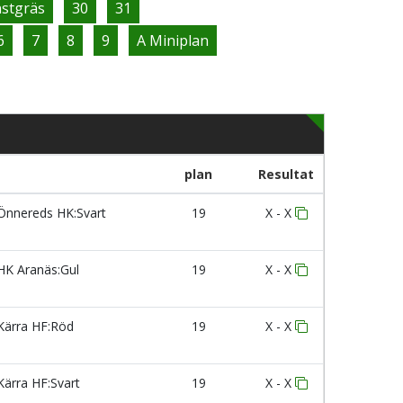
nstgräs
30
31
6
7
8
9
A Miniplan
plan
Resultat
nnereds HK:Svart
19
X - X
K Aranäs:Gul
19
X - X
ärra HF:Röd
19
X - X
ärra HF:Svart
19
X - X