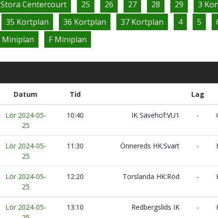
 Stora Centercourt
25
26
27
28
29
3 Ko
35 Kortplan
36 Kortplan
37 Kortplan
4
5
 Miniplan
F Miniplan
Datum
Tid
Lag
Lör 2024-05-
10:40
IK Sävehof:VU1
-
Ö
25
Lör 2024-05-
11:30
Önnereds HK:Svart
-
H
25
Lör 2024-05-
12:20
Torslanda HK:Röd
-
K
25
Lör 2024-05-
13:10
Redbergslids IK
-
K
25