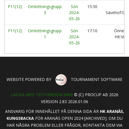
P11(12)
Omlottningsgrupp
Sön
15:30
3
2024-
Sävehof:Gul
05-26
F11(12)
Omlottningsgrupp
Sön
17:10
Önnere
1
2024-
HK:Vit
05-26
WEBSITE POWERED BY
TOURNAMENT SOFTWARE
LADDA NED TESTVERSION HÄR!
© (C) PROCUP AB 2026
VERSION 2.83 2026.01.06
ANSVARIG FÖR INNEHÅLLET PÅ DENNA SIDA ÄR
HK ARANÄS,
KUNGSBACKA
FÖR ARANÄS OPEN 2024 [ARCHIVED]. OM DU
HAR NÅGRA PROBLEM ELLER FRÅGOR, KONTAKTA DEM VIA