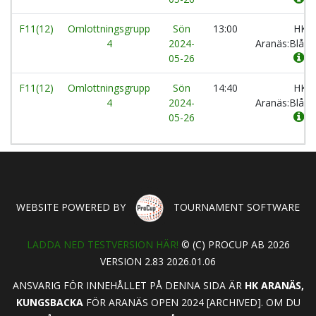
F11(12)
Omlottningsgrupp
Sön
13:00
HK
4
2024-
Aranäs:Blå
05-26
F11(12)
Omlottningsgrupp
Sön
14:40
HK
4
2024-
Aranäs:Blå
05-26
WEBSITE POWERED BY
TOURNAMENT SOFTWARE
LADDA NED TESTVERSION HÄR!
© (C) PROCUP AB 2026
VERSION 2.83 2026.01.06
ANSVARIG FÖR INNEHÅLLET PÅ DENNA SIDA ÄR
HK ARANÄS,
KUNGSBACKA
FÖR ARANÄS OPEN 2024 [ARCHIVED]. OM DU