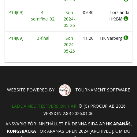
P14(09)
B-
Sön
09:40
Torslanda
semifinal:02
2024-
HK:Blå
05-26
P14(09)
B-final
Sön
11:20
HK Varberg
2024-
05-26
WEBSITE POWERED BY
TOURNAMENT SOFTWARE
LADDA NED TESTVERSION HÄR!
© (C) PROCUP AB 2026
VERSION 2.83 2026.01.06
ANSVARIG FÖR INNEHÅLLET PÅ DENNA SIDA ÄR
HK ARANÄS,
KUNGSBACKA
FÖR ARANÄS OPEN 2024 [ARCHIVED]. OM DU