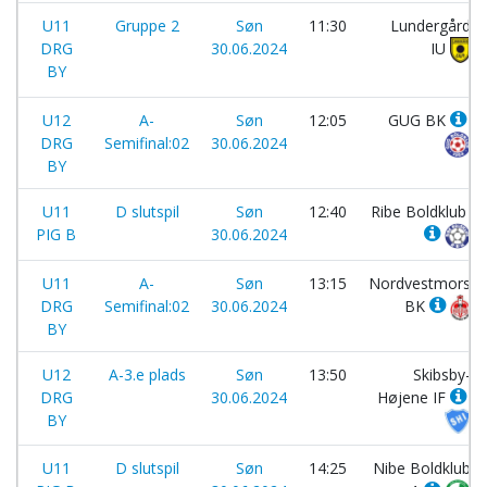
U11
Gruppe 2
Søn
11:30
Lundergård
DRG
30.06.2024
IU
BY
U12
A-
Søn
12:05
GUG BK
DRG
Semifinal:02
30.06.2024
BY
U11
D slutspil
Søn
12:40
Ribe Boldklub
PIG B
30.06.2024
U11
A-
Søn
13:15
Nordvestmors
DRG
Semifinal:02
30.06.2024
BK
BY
U12
A-3.e plads
Søn
13:50
Skibsby-
DRG
30.06.2024
Højene IF
BY
U11
D slutspil
Søn
14:25
Nibe Boldklub