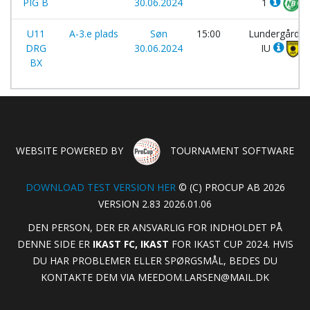
PIG B
30.06.2024
1
U11
A-3.e plads
Søn
15:00
Lundergård
DRG
30.06.2024
IU
BX
WEBSITE POWERED BY
TOURNAMENT SOFTWARE
DOWNLOAD TEST VERSION HER
© (C) PROCUP AB 2026
VERSION 2.83 2026.01.06
DEN PERSON, DER ER ANSVARLIG FOR INDHOLDET PÅ
DENNE SIDE ER
IKAST FC, IKAST
FOR IKAST CUP 2024. HVIS
DU HAR PROBLEMER ELLER SPØRGSMÅL, BEDES DU
KONTAKTE DEM VIA
MEEDOM.LARSEN@MAIL.DK