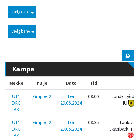
Vælg dato
Vælg bane
Kampe
Række
Pulje
Dato
Tid
U11
Gruppe 2
Lør
08:00
Lundergård
DRG
29.06.2024
IU
BX
U11
Gruppe 2
Lør
08:35
Taulov-
DRG
29.06.2024
Skærbæk IF
BY