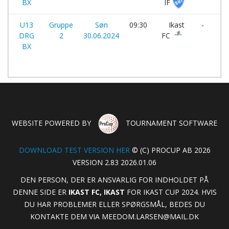
BX
IF
U13
Gruppe
Søn
09:30
Ikast
-
DRG
2
30.06.2024
FC
Sk
BX
Hø
IF
WEBSITE POWERED BY
TOURNAMENT SOFTWARE
DOWNLOAD TEST VERSION HER
© (C) PROCUP AB 2026
VERSION 2.83 2026.01.06
DEN PERSON, DER ER ANSVARLIG FOR INDHOLDET PÅ
DENNE SIDE ER
IKAST FC, IKAST
FOR IKAST CUP 2024. HVIS
DU HAR PROBLEMER ELLER SPØRGSMÅL, BEDES DU
KONTAKTE DEM VIA
MEEDOM.LARSEN@MAIL.DK