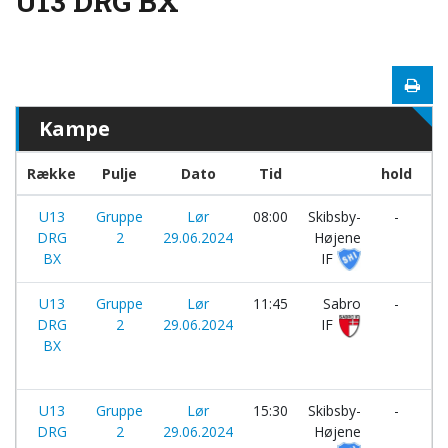
U13 DRG BX
Kampe
Række
Pulje
Dato
Tid
hold
U13
Gruppe
Lør
08:00
Skibsby-
-
DRG
2
29.06.2024
Højene
A
BX
IF
IF
U13
Gruppe
Lør
11:45
Sabro
-
DRG
2
29.06.2024
IF
Sk
BX
Hø
IF
U13
Gruppe
Lør
15:30
Skibsby-
-
DRG
2
29.06.2024
Højene
Bo