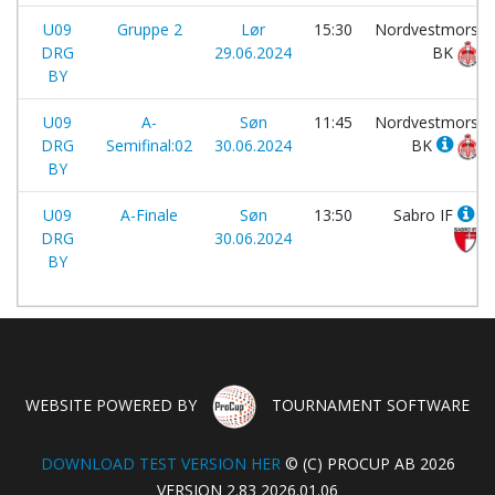
U09
Gruppe 2
Lør
15:30
Nordvestmors
DRG
29.06.2024
BK
BY
U09
A-
Søn
11:45
Nordvestmors
DRG
Semifinal:02
30.06.2024
BK
BY
U09
A-Finale
Søn
13:50
Sabro IF
DRG
30.06.2024
BY
WEBSITE POWERED BY
TOURNAMENT SOFTWARE
DOWNLOAD TEST VERSION HER
© (C) PROCUP AB 2026
VERSION 2.83 2026.01.06