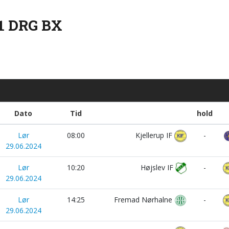
11 DRG BX
Dato
Tid
hold
Lør
08:00
Kjellerup IF
-
29.06.2024
Lør
10:20
Højslev IF
-
29.06.2024
Lør
14:25
Fremad Nørhalne
-
29.06.2024