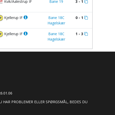
Kvik/Aalestrup IF
Bane 19
3 - 1
Kjellerup IF
Bane 18C
0 - 1
Hagelskær
Kjellerup IF
Bane 18C
1 - 3
Hagelskær
6.01.06
 DU HAR PROBLEMER ELLER SPØRGSMÅL, BEDES DU