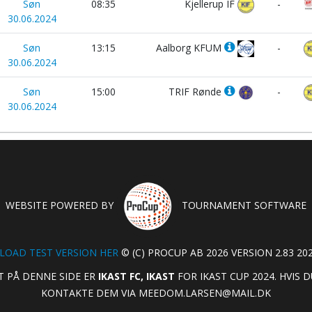
Søn
08:35
Kjellerup IF
-
30.06.2024
Søn
13:15
Aalborg KFUM
-
30.06.2024
Søn
15:00
TRIF Rønde
-
30.06.2024
WEBSITE POWERED BY
TOURNAMENT SOFTWARE
OAD TEST VERSION HER
© (C) PROCUP AB 2026 VERSION 2.83 202
T PÅ DENNE SIDE ER
IKAST FC, IKAST
FOR IKAST CUP 2024. HVIS
KONTAKTE DEM VIA
MEEDOM.LARSEN@MAIL.DK