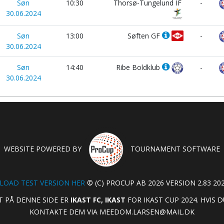
Søn
10:30
Thorsø-Tungelund IF
-
30.06.2024
Søn
13:00
Søften GF
-
30.06.2024
Søn
14:40
Ribe Boldklub
-
30.06.2024
WEBSITE POWERED BY
TOURNAMENT SOFTWARE
OAD TEST VERSION HER
© (C) PROCUP AB 2026 VERSION 2.83 202
T PÅ DENNE SIDE ER
IKAST FC, IKAST
FOR IKAST CUP 2024. HVIS
KONTAKTE DEM VIA
MEEDOM.LARSEN@MAIL.DK