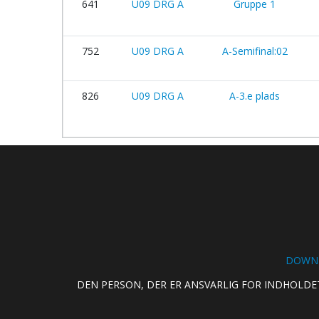
641
U09 DRG A
Gruppe 1
752
U09 DRG A
A-Semifinal:02
826
U09 DRG A
A-3.e plads
DOWNL
DEN PERSON, DER ER ANSVARLIG FOR INDHOLDE