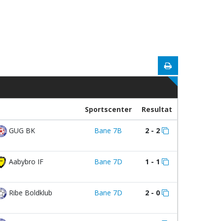
Sportscenter
Resultat
GUG BK
Bane 7B
2 - 2
Aabybro IF
Bane 7D
1 - 1
Ribe Boldklub
Bane 7D
2 - 0