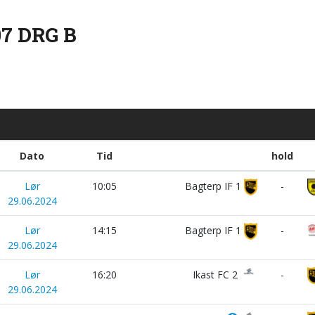
07 DRG B
Dato
Tid
hold
Lør
10:05
Bagterp IF 1
-
29.06.2024
Lør
14:15
Bagterp IF 1
-
29.06.2024
Lør
16:20
Ikast FC 2
-
29.06.2024