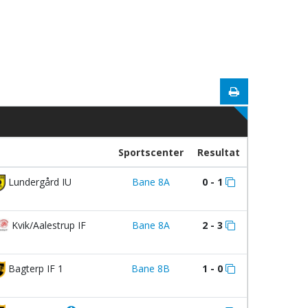
Sportscenter
Resultat
Lundergård IU
Bane 8A
0 - 1
Kvik/Aalestrup IF
Bane 8A
2 - 3
Bagterp IF 1
Bane 8B
1 - 0