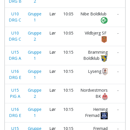
DRG B
2
U10
Gruppe
Lør
10:05
Nibe Boldklub
-
DRG C
1
U10
Gruppe
Lør
10:05
Vildbjerg SF
-
DRG C
2
U15
Gruppe
Lør
10:15
Bramming
-
DRG A
1
Boldklub
U16
Gruppe
Lør
10:15
Lyseng
-
DRG E
1
U15
Gruppe
Lør
10:15
Nordvestmors
-
PIG A
2
BK
U16
Gruppe
Lør
10:15
Herning
-
DRG E
1
Fremad
U15
Gruppe
Lør
10:15
Fremad
-