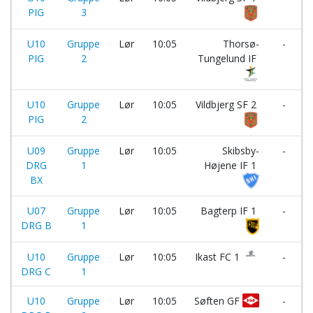
PIG
3
U10
Gruppe
Lør
10:05
Thorsø-
-
PIG
2
Tungelund IF
U10
Gruppe
Lør
10:05
Vildbjerg SF 2
-
PIG
2
U09
Gruppe
Lør
10:05
Skibsby-
-
DRG
1
Højene IF 1
BX
U07
Gruppe
Lør
10:05
Bagterp IF 1
-
DRG B
1
U10
Gruppe
Lør
10:05
Ikast FC 1
-
DRG C
1
U10
Gruppe
Lør
10:05
Søften GF
-