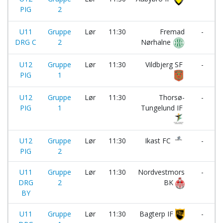
PIG
2
I
U11
Gruppe
Lør
11:30
Fremad
-
DRG C
2
Nørhalne
U12
Gruppe
Lør
11:30
Vildbjerg SF
-
PIG
1
U12
Gruppe
Lør
11:30
Thorsø-
-
PIG
1
Tungelund IF
U12
Gruppe
Lør
11:30
Ikast FC
-
PIG
2
U11
Gruppe
Lør
11:30
Nordvestmors
-
DRG
2
BK
BY
I
U11
Gruppe
Lør
11:30
Bagterp IF
-