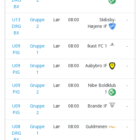
BX
U13
Gruppe
Lør
08:00
Skibsby-
-
DRG
2
Højene IF
BX
U09
Gruppe
Lør
08:00
Ikast FC 1
-
PIG
1
U09
Gruppe
Lør
08:00
Aabybro IF
-
PIG
1
U09
Gruppe
Lør
08:00
Nibe Boldklub
-
PIG
2
1
U09
Gruppe
Lør
08:00
Brande IF
-
PIG
2
U08
Gruppe
Lør
08:00
Guldminen
-
DRG
1
BX