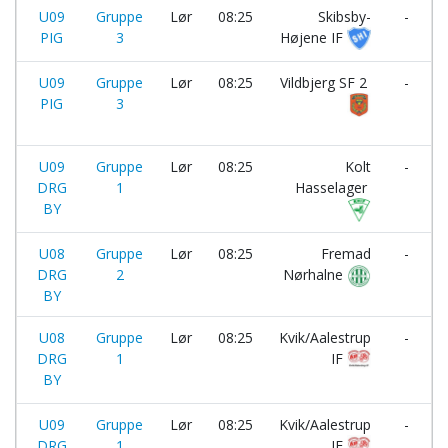
U09
Gruppe
Lør
08:25
Skibsby-
-
PIG
3
Højene IF
U09
Gruppe
Lør
08:25
Vildbjerg SF 2
-
PIG
3
I
U09
Gruppe
Lør
08:25
Kolt
-
DRG
1
Hasselager
BY
U08
Gruppe
Lør
08:25
Fremad
-
DRG
2
Nørhalne
BY
U08
Gruppe
Lør
08:25
Kvik/Aalestrup
-
DRG
1
IF
BY
U09
Gruppe
Lør
08:25
Kvik/Aalestrup
-
DRG
1
IF