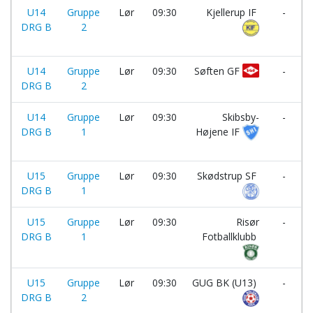
U14
Gruppe
Lør
09:30
Kjellerup IF
-
DRG B
2
I
U14
Gruppe
Lør
09:30
Søften GF
-
DRG B
2
U14
Gruppe
Lør
09:30
Skibsby-
-
DRG B
1
Højene IF
I
U15
Gruppe
Lør
09:30
Skødstrup SF
-
DRG B
1
U15
Gruppe
Lør
09:30
Risør
-
DRG B
1
Fotballklubb
U15
Gruppe
Lør
09:30
GUG BK (U13)
-
DRG B
2