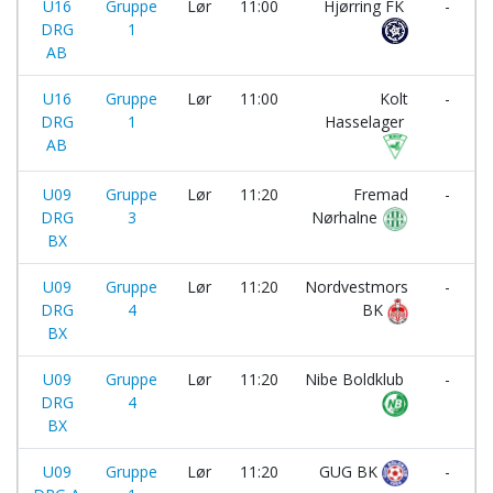
U16
Gruppe
Lør
11:00
Hjørring FK
-
DRG
1
AB
U16
Gruppe
Lør
11:00
Kolt
-
DRG
1
Hasselager
AB
U09
Gruppe
Lør
11:20
Fremad
-
DRG
3
Nørhalne
BX
U09
Gruppe
Lør
11:20
Nordvestmors
-
DRG
4
BK
BX
U09
Gruppe
Lør
11:20
Nibe Boldklub
-
DRG
4
BX
U09
Gruppe
Lør
11:20
GUG BK
-