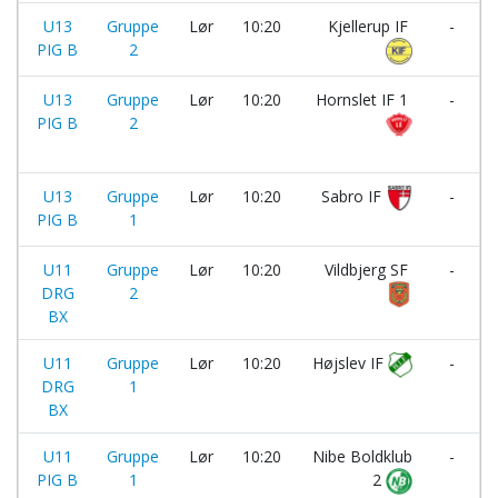
U13
Gruppe
Lør
10:20
Kjellerup IF
-
PIG B
2
U13
Gruppe
Lør
10:20
Hornslet IF 1
-
PIG B
2
U13
Gruppe
Lør
10:20
Sabro IF
-
PIG B
1
U11
Gruppe
Lør
10:20
Vildbjerg SF
-
DRG
2
BX
U11
Gruppe
Lør
10:20
Højslev IF
-
DRG
1
I
BX
U11
Gruppe
Lør
10:20
Nibe Boldklub
-
PIG B
1
2
I