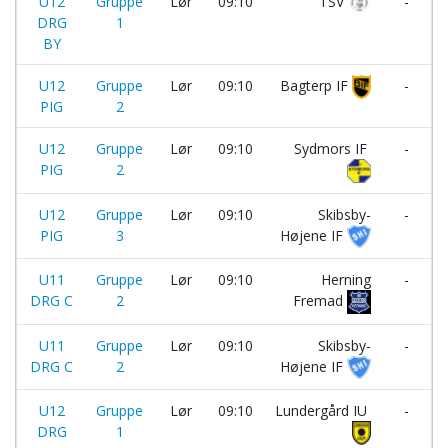
U12
Gruppe
Lør
09:10
TSV
-
DRG
1
BY
U12
Gruppe
Lør
09:10
Bagterp IF
-
PIG
2
U12
Gruppe
Lør
09:10
Sydmors IF
-
PIG
2
I
U12
Gruppe
Lør
09:10
Skibsby-
-
PIG
3
Højene IF
U11
Gruppe
Lør
09:10
Herning
-
DRG C
2
Fremad
U11
Gruppe
Lør
09:10
Skibsby-
-
DRG C
2
Højene IF
U12
Gruppe
Lør
09:10
Lundergård IU
-
DRG
1