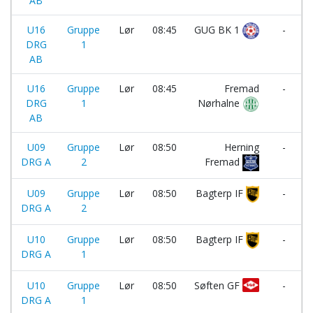
AB
U16
Gruppe
Lør
08:45
GUG BK 1
-
DRG
1
AB
U16
Gruppe
Lør
08:45
Fremad
-
DRG
1
Nørhalne
AB
U09
Gruppe
Lør
08:50
Herning
-
DRG A
2
Fremad
U09
Gruppe
Lør
08:50
Bagterp IF
-
DRG A
2
U10
Gruppe
Lør
08:50
Bagterp IF
-
DRG A
1
U10
Gruppe
Lør
08:50
Søften GF
-
DRG A
1