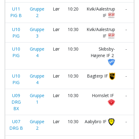
U11
Gruppe
Lør
10:20
Kvik/Aalestrup
-
PIG B
2
IF
U10
Gruppe
Lør
10:30
Kvik/Aalestrup
-
PIG
3
IF
U10
Gruppe
Lør
10:30
Skibsby-
-
PIG
4
Højene IF 2
U10
Gruppe
Lør
10:30
Bagterp IF
-
PIG
4
U09
Gruppe
Lør
10:30
Hornslet IF
-
DRG
1
BX
U07
Gruppe
Lør
10:30
Aabybro IF
-
DRG B
2