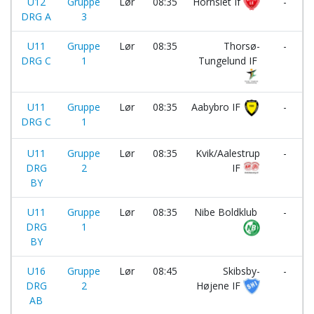
U12
Gruppe
Lør
08:35
Hornslet If
-
DRG A
3
U11
Gruppe
Lør
08:35
Thorsø-
-
DRG C
1
Tungelund IF
U11
Gruppe
Lør
08:35
Aabybro IF
-
DRG C
1
I
U11
Gruppe
Lør
08:35
Kvik/Aalestrup
-
DRG
2
IF
BY
U11
Gruppe
Lør
08:35
Nibe Boldklub
-
DRG
1
BY
U16
Gruppe
Lør
08:45
Skibsby-
-
DRG
2
Højene IF
AB