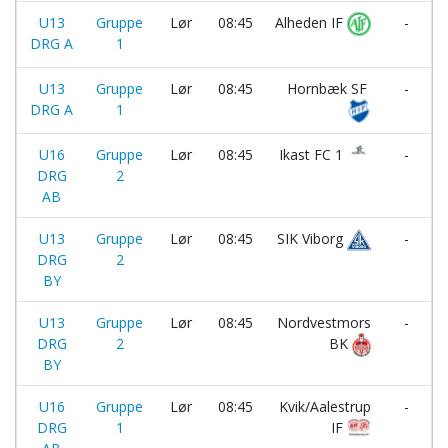
U13
Gruppe
Lør
08:45
Alheden IF
-
DRG A
1
U13
Gruppe
Lør
08:45
Hornbæk SF
-
DRG A
1
U16
Gruppe
Lør
08:45
Ikast FC 1
-
DRG
2
AB
U13
Gruppe
Lør
08:45
SIK Viborg
-
DRG
2
BY
U13
Gruppe
Lør
08:45
Nordvestmors
-
DRG
2
BK
BY
I
U16
Gruppe
Lør
08:45
Kvik/Aalestrup
-
DRG
1
IF