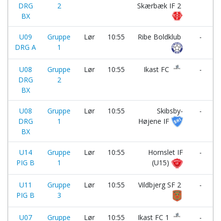
DRG
2
Skærbæk IF 2
BX
U09
Gruppe
Lør
10:55
Ribe Boldklub
-
DRG A
1
U08
Gruppe
Lør
10:55
Ikast FC
-
DRG
2
BX
U08
Gruppe
Lør
10:55
Skibsby-
-
DRG
1
Højene IF
BX
U14
Gruppe
Lør
10:55
Hornslet IF
-
PIG B
1
(U15)
U11
Gruppe
Lør
10:55
Vildbjerg SF 2
-
PIG B
3
U07
Gruppe
Lør
10:55
Ikast FC 1
-