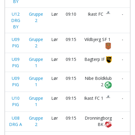
BY
U12
Gruppe
Lør
09:10
Ikast FC
-
DRG
2
BY
U09
Gruppe
Lør
09:15
Vildbjerg SF 1
-
PIG
2
U09
Gruppe
Lør
09:15
Bagterp IF
-
PIG
1
U09
Gruppe
Lør
09:15
Nibe Boldklub
-
PIG
1
2
U10
Gruppe
Lør
09:15
Ikast FC 1
-
PIG
1
U08
Gruppe
Lør
09:15
Dronningborg
-
DRG A
2
BK