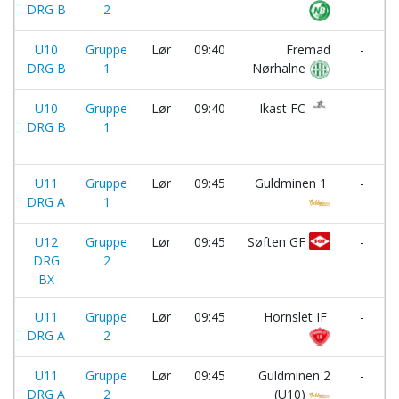
DRG B
2
U10
Gruppe
Lør
09:40
Fremad
-
DRG B
1
Nørhalne
U10
Gruppe
Lør
09:40
Ikast FC
-
DRG B
1
I
U11
Gruppe
Lør
09:45
Guldminen 1
-
DRG A
1
U12
Gruppe
Lør
09:45
Søften GF
-
DRG
2
BX
U11
Gruppe
Lør
09:45
Hornslet IF
-
DRG A
2
U11
Gruppe
Lør
09:45
Guldminen 2
-
DRG A
2
(U10)