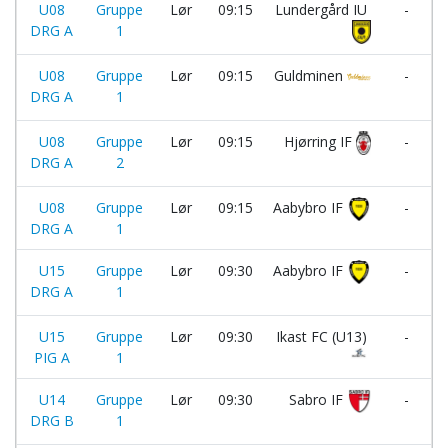
U08
Gruppe
Lør
09:15
Lundergård IU
-
DRG A
1
U08
Gruppe
Lør
09:15
Guldminen
-
DRG A
1
U08
Gruppe
Lør
09:15
Hjørring IF
-
DRG A
2
I
U08
Gruppe
Lør
09:15
Aabybro IF
-
DRG A
1
U15
Gruppe
Lør
09:30
Aabybro IF
-
DRG A
1
U15
Gruppe
Lør
09:30
Ikast FC (U13)
-
PIG A
1
U14
Gruppe
Lør
09:30
Sabro IF
-
DRG B
1