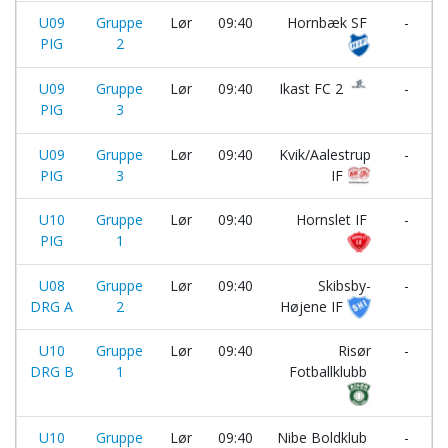
U09
Gruppe
Lør
09:40
Hornbæk SF
-
PIG
2
U09
Gruppe
Lør
09:40
Ikast FC 2
-
PIG
3
U09
Gruppe
Lør
09:40
Kvik/Aalestrup
-
PIG
3
IF
U10
Gruppe
Lør
09:40
Hornslet IF
-
PIG
1
I
U08
Gruppe
Lør
09:40
Skibsby-
-
DRG A
2
Højene IF
U10
Gruppe
Lør
09:40
Risør
-
DRG B
1
Fotballklubb
U10
Gruppe
Lør
09:40
Nibe Boldklub
-