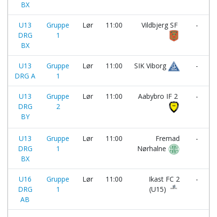
BX
U13
Gruppe
Lør
11:00
Vildbjerg SF
-
DRG
1
BX
U13
Gruppe
Lør
11:00
SIK Viborg
-
DRG A
1
U13
Gruppe
Lør
11:00
Aabybro IF 2
-
DRG
2
BY
U13
Gruppe
Lør
11:00
Fremad
-
DRG
1
Nørhalne
BX
U16
Gruppe
Lør
11:00
Ikast FC 2
-
DRG
1
(U15)
AB
I