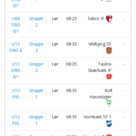
BY
U08
Gruppe
Lør
08:25
Sabro IF
-
DRG
2
I
BY
U12
Gruppe
Lør
08:35
Vildbjerg SF
-
DRG A
3
U11
Gruppe
Lør
08:35
Taulov-
-
DRG
2
Skærbæk IF
BY
U12
Gruppe
Lør
08:35
Kolt
-
PIG
1
Hasselager
U12
Gruppe
Lør
08:35
Hornbæk SF 1
-
PIG
1