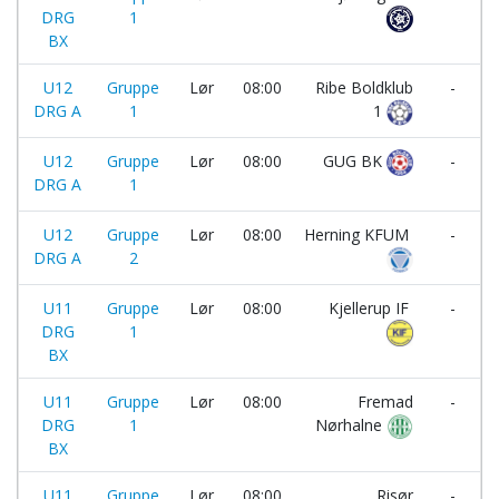
DRG
1
BX
U12
Gruppe
Lør
08:00
Ribe Boldklub
-
DRG A
1
1
U12
Gruppe
Lør
08:00
GUG BK
-
DRG A
1
U12
Gruppe
Lør
08:00
Herning KFUM
-
DRG A
2
U11
Gruppe
Lør
08:00
Kjellerup IF
-
DRG
1
BX
U11
Gruppe
Lør
08:00
Fremad
-
DRG
1
Nørhalne
BX
I
U11
Gruppe
Lør
08:00
Risør
-