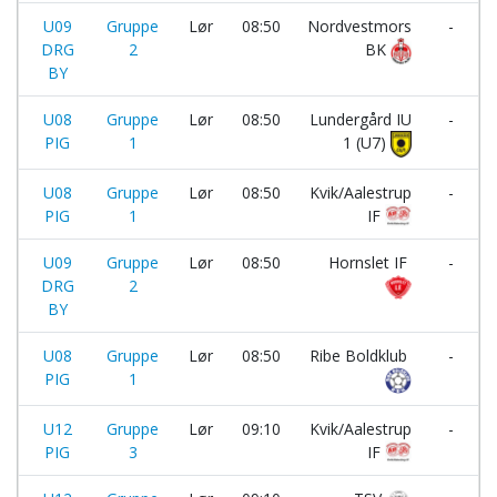
U09
Gruppe
Lør
08:50
Nordvestmors
-
DRG
2
BK
BY
U08
Gruppe
Lør
08:50
Lundergård IU
-
PIG
1
1 (U7)
U08
Gruppe
Lør
08:50
Kvik/Aalestrup
-
PIG
1
IF
U09
Gruppe
Lør
08:50
Hornslet IF
-
DRG
2
BY
U08
Gruppe
Lør
08:50
Ribe Boldklub
-
PIG
1
U12
Gruppe
Lør
09:10
Kvik/Aalestrup
-
PIG
3
IF