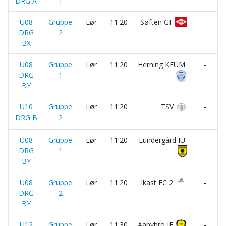
DRG A
1
U08
Gruppe
Lør
11:20
Søften GF
-
DRG
2
BX
U08
Gruppe
Lør
11:20
Herning KFUM
-
DRG
1
BY
I
U10
Gruppe
Lør
11:20
TSV
-
DRG B
2
U08
Gruppe
Lør
11:20
Lundergård IU
-
DRG
1
BY
U08
Gruppe
Lør
11:20
Ikast FC 2
-
DRG
2
BY
U12
Gruppe
Lør
11:30
Aabybro IF
-