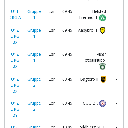
U11
Gruppe
Lør
09:45
Helsted
-
DRG A
1
Fremad IF
U12
Gruppe
Lør
09:45
Aabybro IF
-
DRG
1
BX
U12
Gruppe
Lør
09:45
Risør
-
DRG
1
Fotballklubb
BX
U12
Gruppe
Lør
09:45
Bagterp IF
-
DRG
2
I
BX
U12
Gruppe
Lør
09:45
GUG BK
-
DRG
2
BY
U10
Gruppe
Lør
10:05
Vildbjerg SF 1
-