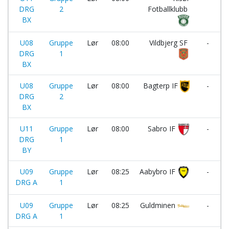
DRG
2
Fotballklubb
BX
U08
Gruppe
Lør
08:00
Vildbjerg SF
-
DRG
1
BX
U08
Gruppe
Lør
08:00
Bagterp IF
-
DRG
2
BX
U11
Gruppe
Lør
08:00
Sabro IF
-
DRG
1
BY
U09
Gruppe
Lør
08:25
Aabybro IF
-
DRG A
1
U09
Gruppe
Lør
08:25
Guldminen
-
DRG A
1