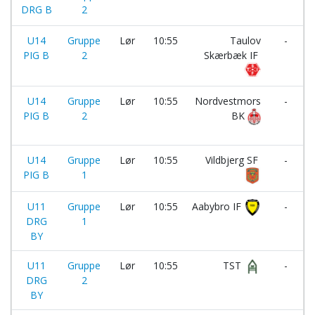
DRG B
2
U14
Gruppe
Lør
10:55
Taulov
-
PIG B
2
Skærbæk IF
U14
Gruppe
Lør
10:55
Nordvestmors
-
PIG B
2
BK
I
U14
Gruppe
Lør
10:55
Vildbjerg SF
-
PIG B
1
U11
Gruppe
Lør
10:55
Aabybro IF
-
DRG
1
BY
U11
Gruppe
Lør
10:55
TST
-
DRG
2
BY