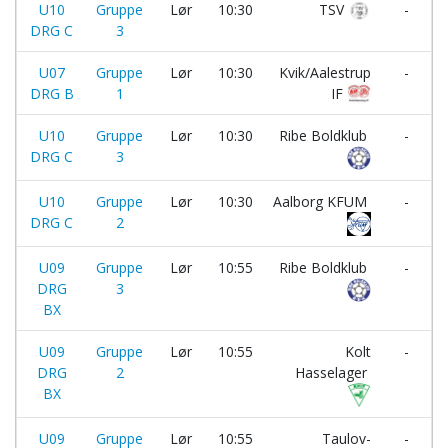
U10
Gruppe
Lør
10:30
TSV
-
DRG C
3
U07
Gruppe
Lør
10:30
Kvik/Aalestrup
-
DRG B
1
IF
U10
Gruppe
Lør
10:30
Ribe Boldklub
-
DRG C
3
I
U10
Gruppe
Lør
10:30
Aalborg KFUM
-
DRG C
2
U09
Gruppe
Lør
10:55
Ribe Boldklub
-
DRG
3
BX
U09
Gruppe
Lør
10:55
Kolt
-
DRG
2
Hasselager
BX
U09
Gruppe
Lør
10:55
Taulov-
-