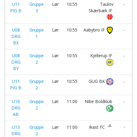
U11
Gruppe
Lør
10:55
Taulov
-
PIG B
3
Skærbæk IF
U08
Gruppe
Lør
10:55
Aabybro IF
-
DRG
1
BX
U08
Gruppe
Lør
10:55
Kjellerup IF
-
DRG
2
BY
U11
Gruppe
Lør
10:55
GUG BK
-
PIG B
2
U16
Gruppe
Lør
11:00
Nibe Boldklub
-
DRG
2
AB
U13
Gruppe
Lør
11:00
Ikast FC
-
DRG
2