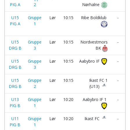
PIG A
2
Nørhalne
U15
Gruppe
Lør
10:15
Ribe Boldklub
-
PIG A
1
U15
Gruppe
Lør
10:15
Nordvestmors
-
DRG B
3
BK
U15
Gruppe
Lør
10:15
Aabybro IF
-
DRG B
3
U15
Gruppe
Lør
10:15
Ikast FC 1
-
DRG B
2
(U13)
I
U13
Gruppe
Lør
10:20
Aabybro IF 1
-
PIG B
1
U11
Gruppe
Lør
10:20
Ikast FC
-
PIG B
1