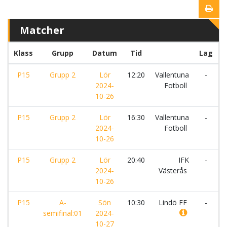
Matcher
Klass
Grupp
Datum
Tid
Lag
P15
Grupp 2
Lör
12:20
Vallentuna
-
2024-
Fotboll
N
10-26
P15
Grupp 2
Lör
16:30
Vallentuna
-
2024-
Fotboll
K
10-26
P15
Grupp 2
Lör
20:40
IFK
-
V
2024-
Västerås
F
10-26
P15
A-
Sön
10:30
Lindö FF
-
V
semifinal:01
2024-
F
10-27