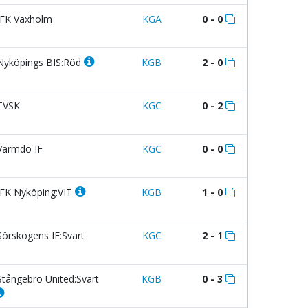
FK Vaxholm
KGA
0 - 0
yköpings BIS:Röd
KGB
2 - 0
TVSK
KGC
0 - 2
ärmdö IF
KGC
0 - 0
FK Nyköping:VIT
KGB
1 - 0
örskogens IF:Svart
KGC
2 - 1
tångebro United:Svart
KGB
0 - 3