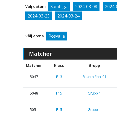
Samtliga
2024-03-08
2024-
Välj datum
2024-03-23
2024-03-24
Rosvalla
Välj arena
Matcher
Matchnr
Klass
Grupp
5047
F13
B-semifinal:01
5048
F15
Grupp 1
5051
F15
Grupp 1