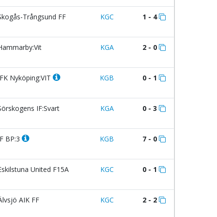
kogås-Trångsund FF
KGC
1 - 4
ammarby:Vit
KGA
2 - 0
FK Nyköping:VIT
KGB
0 - 1
örskogens IF:Svart
KGA
0 - 3
F BP:3
KGB
7 - 0
skilstuna United F15A
KGC
0 - 1
lvsjö AIK FF
KGC
2 - 2