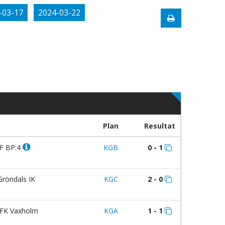
-03-17
2024-03-22
Plan
Resultat
F BP:4
KGB
0 - 1
röndals IK
KGC
2 - 0
FK Vaxholm
KGA
1 - 1