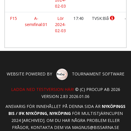
02-03
F15
A-
Lör
17:40
TVSK:Blå
-
semifinal:01
2024-
02-03
WEBSITE POWERED BY
TOURNAMENT SOFTWARE
LADDA NED TESTVERSION HÄR!
© (C) PROCUP AB 2026
VERSION 2.83 2026.01.06
ANSVARIG FÖR INNEHÅLLET PÅ DENNA SIDA ÄR
NYKÖPINGS
BIS / IFK NYKÖPING, NYKÖPING
FÖR MULTISTJÄRNCUPEN
2024 [ARCHIVED]. OM DU HAR NÅGRA PROBLEM ELLER
FRÅGOR, KONTAKTA DEM VIA
MAGNUS@BISSARNA.SE