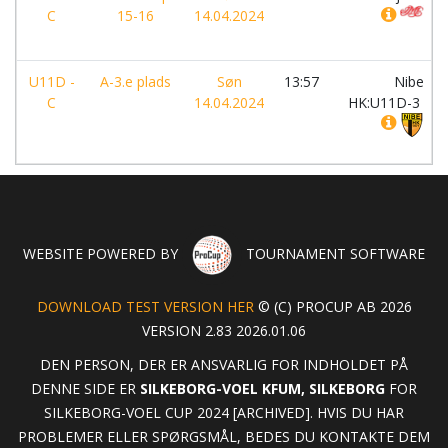
C
15-16
14.04.2024
U11D -
A-3.e plads
Søn
13:57
Nibe
C
14.04.2024
HK:U11D-3
WEBSITE POWERED BY
TOURNAMENT SOFTWARE
DOWNLOAD TEST VERSION HER
© (C) PROCUP AB 2026
VERSION 2.83 2026.01.06
DEN PERSON, DER ER ANSVARLIG FOR INDHOLDET PÅ
DENNE SIDE ER
SILKEBORG-VOEL KFUM, SILKEBORG
FOR
SILKEBORG-VOEL CUP 2024 [ARCHIVED]. HVIS DU HAR
PROBLEMER ELLER SPØRGSMÅL, BEDES DU KONTAKTE DEM