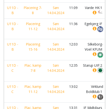
U11D -
Placering 7-
Søn
11:09
Varde HK:1
B
8
14.04.2024
U11D -
Placering
Søn
11:36
Egebjerg IF
B
11-12
14.04.2024
U11D -
Placering
Søn
12:03
Silkeborg-
B
15-16
14.04.2024
Voel KFUM
U11D -
Plac. kamp
Søn
12:35
Starup UIF:2
C
7-8
14.04.2024
U11D -
Plac. kamp
Søn
13:02
Virklund
C
11-12
14.04.2024
Boldklub:1
U11D -
Plac. kamp
Søn
13:31
IF Midtdjurs