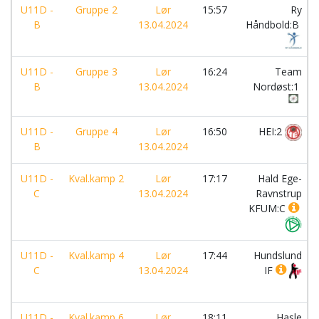
U11D -
Gruppe 2
Lør
15:57
Ry
B
13.04.2024
Håndbold:B
U11D -
Gruppe 3
Lør
16:24
Team
B
13.04.2024
Nordøst:1
U11D -
Gruppe 4
Lør
16:50
HEI:2
B
13.04.2024
U11D -
Kval.kamp 2
Lør
17:17
Hald Ege-
C
13.04.2024
Ravnstrup
KFUM:C
U11D -
Kval.kamp 4
Lør
17:44
Hundslund
C
13.04.2024
IF
U11D -
Kval.kamp 6
Lør
18:11
Hasle