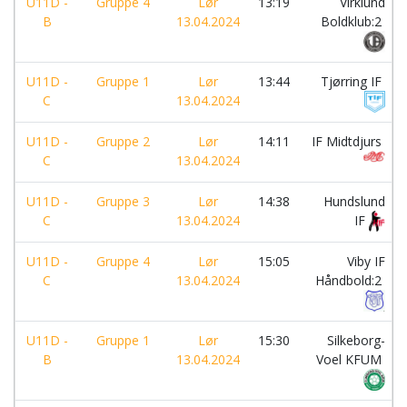
U11D -
Gruppe 4
Lør
13:19
Virklund
B
13.04.2024
Boldklub:2
U11D -
Gruppe 1
Lør
13:44
Tjørring IF
C
13.04.2024
U11D -
Gruppe 2
Lør
14:11
IF Midtdjurs
C
13.04.2024
U11D -
Gruppe 3
Lør
14:38
Hundslund
C
13.04.2024
IF
U11D -
Gruppe 4
Lør
15:05
Viby IF
C
13.04.2024
Håndbold:2
U11D -
Gruppe 1
Lør
15:30
Silkeborg-
B
13.04.2024
Voel KFUM