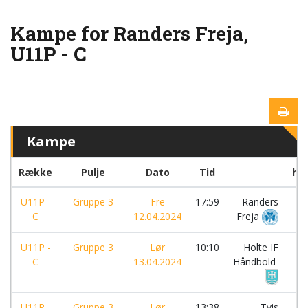
Kampe for Randers Freja,
U11P - C
Kampe
Række
Pulje
Dato
Tid
ho
U11P -
Gruppe 3
Fre
17:59
Randers
-
C
12.04.2024
Freja
U11P -
Gruppe 3
Lør
10:10
Holte IF
-
C
13.04.2024
Håndbold
U11P -
Gruppe 3
Lør
13:38
Tvis
-