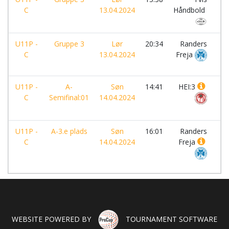
C
13.04.2024
Håndbold
U11P -
Gruppe 3
Lør
20:34
Randers
-
C
13.04.2024
Freja
U11P -
A-
Søn
14:41
HEI:3
-
C
Semifinal:01
14.04.2024
U11P -
A-3.e plads
Søn
16:01
Randers
-
C
14.04.2024
Freja
WEBSITE POWERED BY
TOURNAMENT SOFTWARE