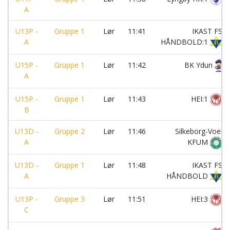
A
U13P -
Gruppe 1
Lør
11:41
IKAST FS
A
HÅNDBOLD:1
U15P -
Gruppe 1
Lør
11:42
BK Ydun
A
U15P -
Gruppe 1
Lør
11:43
HEI:1
B
U13D -
Gruppe 2
Lør
11:46
Silkeborg-Voel
A
KFUM
U13D -
Gruppe 1
Lør
11:48
IKAST FS
A
HÅNDBOLD
U13P -
Gruppe 3
Lør
11:51
HEI:3
C