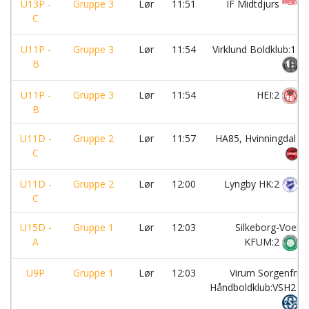
U13P -
Gruppe 3
Lør
11:51
IF Midtdjurs
C
U11P -
Gruppe 3
Lør
11:54
Virklund Boldklub:1
B
U11P -
Gruppe 3
Lør
11:54
HEI:2
B
U11D -
Gruppe 2
Lør
11:57
HA85, Hvinningdal
C
U11D -
Gruppe 2
Lør
12:00
Lyngby HK:2
C
U15D -
Gruppe 1
Lør
12:03
Silkeborg-Voel
A
KFUM:2
U9P
Gruppe 1
Lør
12:03
Virum Sorgenfri
Håndboldklub:VSH2