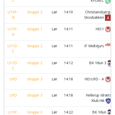
C
KFUM:C
U15P -
Gruppe 2
Lør
14:10
Christiansbjerg-
B
Skovbakken
U15P -
Gruppe 1
Lør
14:11
HEI:1
A
U11D -
Gruppe 2
Lør
14:11
IF Midtdjurs
C
U11D -
Gruppe 2
Lør
14:12
BK Ydun 3
C
U9D
Gruppe 3
Lør
14:18
HEI:U9D - A
U9D
Gruppe 3
Lør
14:18
Hellerup Idræts
Klub:Hik
U13P -
Gruppe 2
Lør
14:22
BK Ydun