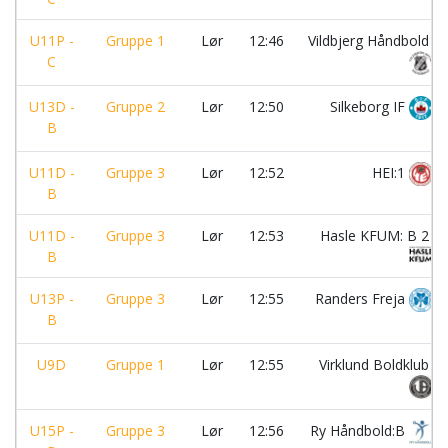
U11P -
Gruppe 1
Lør
12:46
Vildbjerg Håndbold
C
U13D -
Gruppe 2
Lør
12:50
Silkeborg IF
B
U11D -
Gruppe 3
Lør
12:52
HEI:1
B
U11D -
Gruppe 3
Lør
12:53
Hasle KFUM: B 2
B
U13P -
Gruppe 3
Lør
12:55
Randers Freja
B
U9D
Gruppe 1
Lør
12:55
Virklund Boldklub
U15P -
Gruppe 3
Lør
12:56
Ry Håndbold:B