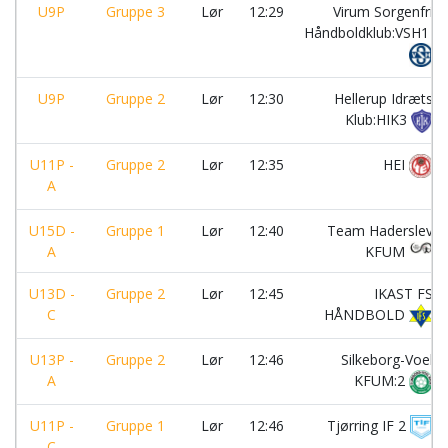
U9P
Gruppe 3
Lør
12:29
Virum Sorgenfri
Håndboldklub:VSH1
U9P
Gruppe 2
Lør
12:30
Hellerup Idræts
Klub:HIK3
U11P -
Gruppe 2
Lør
12:35
HEI
A
U15D -
Gruppe 1
Lør
12:40
Team Haderslev
A
KFUM
U13D -
Gruppe 2
Lør
12:45
IKAST FS
C
HÅNDBOLD
U13P -
Gruppe 2
Lør
12:46
Silkeborg-Voel
A
KFUM:2
U11P -
Gruppe 1
Lør
12:46
Tjørring IF 2
C