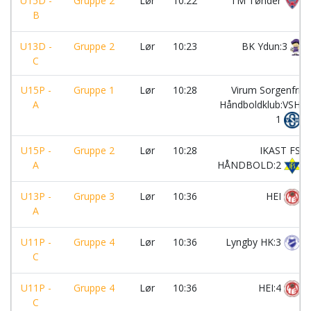
U15D -
Gruppe 2
Lør
10:22
TM Tønder
B
U13D -
Gruppe 2
Lør
10:23
BK Ydun:3
C
U15P -
Gruppe 1
Lør
10:28
Virum Sorgenfri
A
Håndboldklub:VSH
1
U15P -
Gruppe 2
Lør
10:28
IKAST FS
A
HÅNDBOLD:2
U13P -
Gruppe 3
Lør
10:36
HEI
A
U11P -
Gruppe 4
Lør
10:36
Lyngby HK:3
C
U11P -
Gruppe 4
Lør
10:36
HEI:4
C