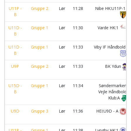
U11P -
Gruppe 2
Lør
11:28
Nibe HK:U11P-1
B
U11D -
Gruppe 1
Lør
11:30
Varde HK:1
B
U11D -
Gruppe 1
Lør
11:33
Viby IF Håndbold
B
U9P
Gruppe 2
Lør
11:33
BK Ydun
U15D -
Gruppe 1
Lør
11:34
Søndermarken
B
Vejle Håndbold
Klub:A
U9D
Gruppe 3
Lør
11:36
HEI:U9D - A
U11P -
Gruppe 1
Lør
11:38
Lyngby HK:1