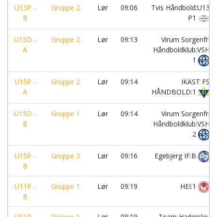
U13P -
Gruppe 2
Lør
09:06
Tvis Håndbold:U13
B
P1
U15D -
Gruppe 2
Lør
09:13
Virum Sorgenfri
A
Håndboldklub:VSH
1
U15P -
Gruppe 2
Lør
09:14
IKAST FS
A
HÅNDBOLD:1
U15D -
Gruppe 1
Lør
09:14
Virum Sorgenfri
B
Håndboldklub:VSH
2
U15P -
Gruppe 3
Lør
09:16
Egebjerg IF:B
B
U11P -
Gruppe 1
Lør
09:19
HEI:1
B
U11P -
Gruppe 1
Lør
09:19
Team Haderslev