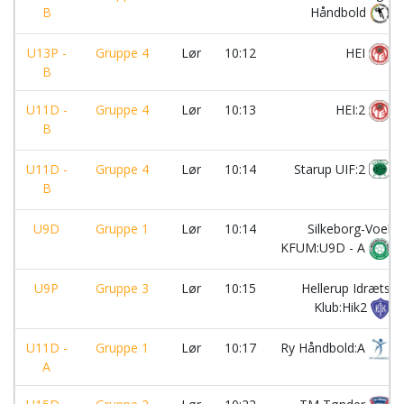
B
Håndbold
U13P -
Gruppe 4
Lør
10:12
HEI
B
U11D -
Gruppe 4
Lør
10:13
HEI:2
B
U11D -
Gruppe 4
Lør
10:14
Starup UIF:2
B
U9D
Gruppe 1
Lør
10:14
Silkeborg-Voel
KFUM:U9D - A
U9P
Gruppe 3
Lør
10:15
Hellerup Idræts
Klub:Hik2
U11D -
Gruppe 1
Lør
10:17
Ry Håndbold:A
A