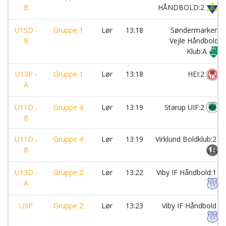
B
HÅNDBOLD:2
U15D -
Gruppe 1
Lør
13:18
Søndermarken
B
Vejle Håndbold
Klub:A
U13P -
Gruppe 1
Lør
13:18
HEI:2
A
U11D -
Gruppe 4
Lør
13:19
Starup UIF:2
B
U11D -
Gruppe 4
Lør
13:19
Virklund Boldklub:2
B
U13D -
Gruppe 2
Lør
13:22
Viby IF Håndbold:1
A
U9P
Gruppe 2
Lør
13:23
Viby IF Håndbold