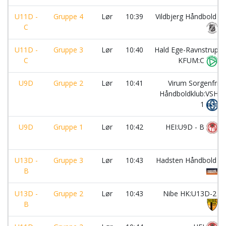
U11D -
Gruppe 4
Lør
10:39
Vildbjerg Håndbold
C
U11D -
Gruppe 3
Lør
10:40
Hald Ege-Ravnstrup
C
KFUM:C
U9D
Gruppe 2
Lør
10:41
Virum Sorgenfri
Håndboldklub:VSH
1
U9D
Gruppe 1
Lør
10:42
HEI:U9D - B
U13D -
Gruppe 3
Lør
10:43
Hadsten Håndbold
B
U13D -
Gruppe 2
Lør
10:43
Nibe HK:U13D-2
B