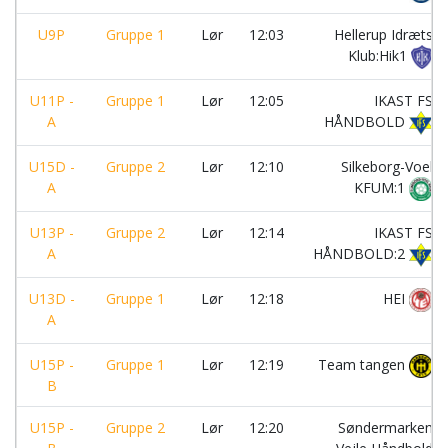
U9P
Gruppe 1
Lør
12:03
Hellerup Idræts
Klub:Hik1
U11P -
Gruppe 1
Lør
12:05
IKAST FS
A
HÅNDBOLD
U15D -
Gruppe 2
Lør
12:10
Silkeborg-Voel
A
KFUM:1
U13P -
Gruppe 2
Lør
12:14
IKAST FS
A
HÅNDBOLD:2
U13D -
Gruppe 1
Lør
12:18
HEI
A
U15P -
Gruppe 1
Lør
12:19
Team tangen
B
U15P -
Gruppe 2
Lør
12:20
Søndermarken