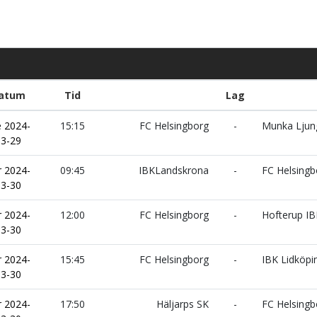
atum
Tid
Lag
e 2024-
15:15
FC Helsingborg
-
Munka Ljun
03-29
r 2024-
09:45
IBKLandskrona
-
FC Helsingb
03-30
r 2024-
12:00
FC Helsingborg
-
Hofterup IB
03-30
r 2024-
15:45
FC Helsingborg
-
IBK Lidköpi
03-30
r 2024-
17:50
Häljarps SK
-
FC Helsingb