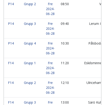
P14
Grupp 2
Fre
08:50
Var
2024-
06-28
P14
Grupp 3
Fre
09:40
Lerum IS:
2024-
06-28
P14
Grupp 4
Fre
10:30
Pålsboda 
2024-
06-28
F14
Grupp 1
Fre
11:20
Eskilsminne I
2024-
06-28
F14
Grupp 2
Fre
12:10
Ulricehamn
2024-
06-28
F14
Grupp 3
Fre
13:00
Särö Kullav