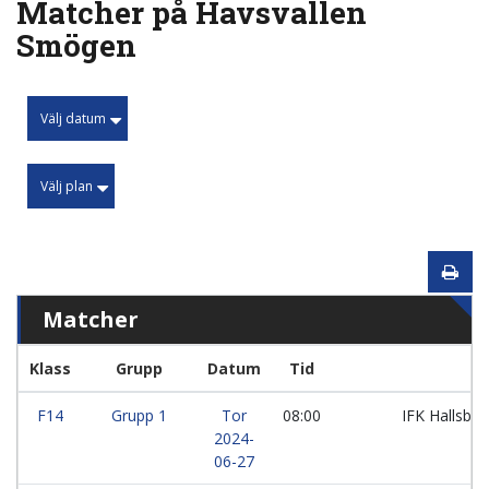
Matcher på Havsvallen
Smögen
Välj datum
Välj plan
Matcher
Klass
Grupp
Datum
Tid
F14
Grupp 1
Tor
08:00
IFK Hallsbe
2024-
06-27