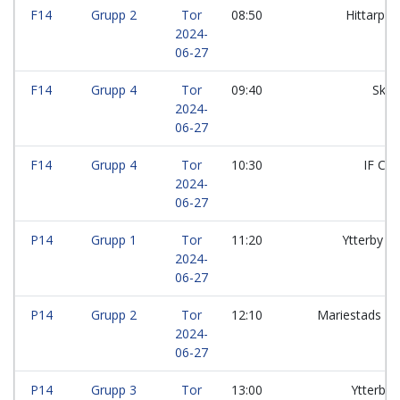
F14
Grupp 2
Tor
08:50
Hittarps I
2024-
06-27
F14
Grupp 4
Tor
09:40
Skar
2024-
06-27
F14
Grupp 4
Tor
10:30
IF Ce
2024-
06-27
P14
Grupp 1
Tor
11:20
Ytterby I
2024-
06-27
P14
Grupp 2
Tor
12:10
Mariestads B
2024-
06-27
P14
Grupp 3
Tor
13:00
Ytterby I