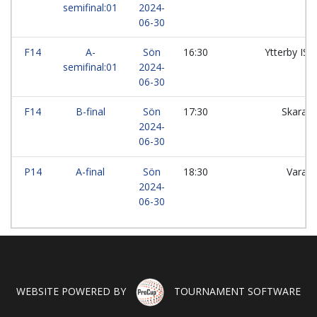
semifinal:01
2024-
06-30
F14
A-
Sön
16:30
Ytterby IS:V
semifinal:01
2024-
06-30
F14
B-final
Sön
17:30
Skara 
2024-
06-30
P14
A-final
Sön
18:30
Vara 
2024-
06-30
WEBSITE POWERED BY
TOURNAMENT SOFTWARE