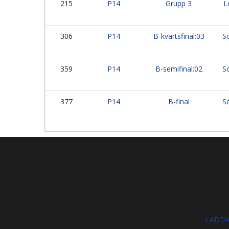
215
P14
Grupp 3
L
306
P14
B-kvartsfinal:03
S
359
P14
B-semifinal:02
S
377
P14
B-final
S
LADDA