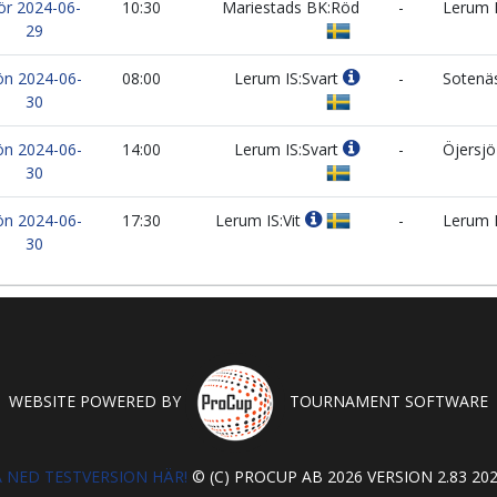
ör 2024-06-
10:30
Mariestads BK:Röd
-
Lerum I
29
ön 2024-06-
08:00
Lerum IS:Svart
-
Sotenä
30
ön 2024-06-
14:00
Lerum IS:Svart
-
Öjersjö 
30
ön 2024-06-
17:30
Lerum IS:Vit
-
Lerum I
30
WEBSITE POWERED BY
TOURNAMENT SOFTWARE
 NED TESTVERSION HÄR!
© (C) PROCUP AB 2026 VERSION 2.83 202