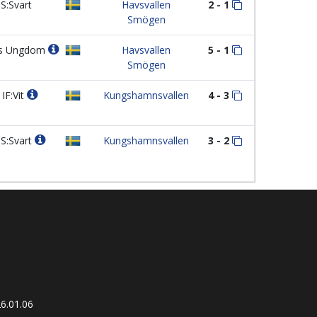
S:Svart
Havsvallen
2 - 1
Smögen
s Ungdom
Havsvallen
5 - 1
Smögen
IF:Vit
Kungshamnsvallen
4 - 3
S:Svart
Kungshamnsvallen
3 - 2
6.01.06