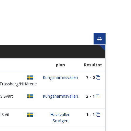
plan
Resultat
Kungshamnsvallen
7 - 0
Trässberg/NHärene
S:Svart
Kungshamnsvallen
2 - 1
IS:Vit
Havsvallen
1 - 1
Smögen