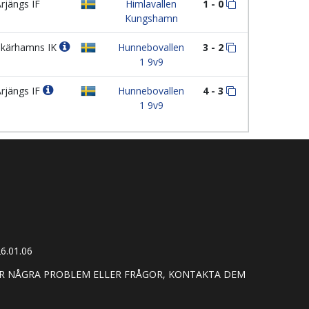
rjängs IF
Himlavallen
1 - 0
Kungshamn
kärhamns IK
Hunnebovallen
3 - 2
1 9v9
rjängs IF
Hunnebovallen
4 - 3
1 9v9
6.01.06
HAR NÅGRA PROBLEM ELLER FRÅGOR, KONTAKTA DEM