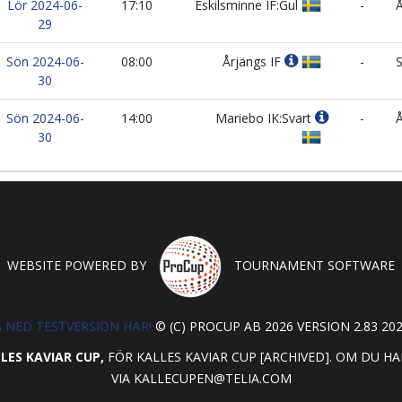
Lör 2024-06-
17:10
Eskilsminne IF:Gul
-
Å
29
Sön 2024-06-
08:00
Årjängs IF
-
S
30
Sön 2024-06-
14:00
Mariebo IK:Svart
-
Å
30
WEBSITE POWERED BY
TOURNAMENT SOFTWARE
 NED TESTVERSION HÄR!
© (C) PROCUP AB 2026 VERSION 2.83 202
LES KAVIAR CUP,
FÖR KALLES KAVIAR CUP [ARCHIVED]. OM DU 
VIA
KALLECUPEN@TELIA.COM