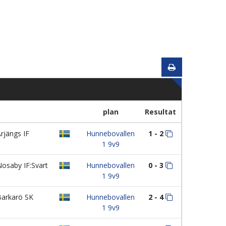
plan
Resultat
rjängs IF
Hunnebovallen
1 - 2
1 9v9
osaby IF:Svart
Hunnebovallen
0 - 3
1 9v9
arkarö SK
Hunnebovallen
2 - 4
1 9v9