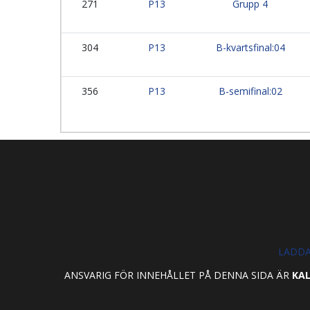
271
P13
Grupp 4
304
P13
B-kvartsfinal:04
356
P13
B-semifinal:02
LADDA
ANSVARIG FÖR INNEHÅLLET PÅ DENNA SIDA ÄR
KAL