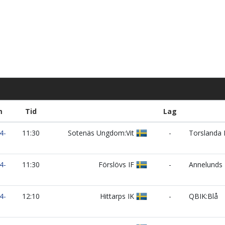
m
Tid
Lag
4-
11:30
Sotenäs Ungdom:Vit
-
Torslanda 
4-
11:30
Förslövs IF
-
Annelunds 
4-
12:10
Hittarps IK
-
QBIK:Blå