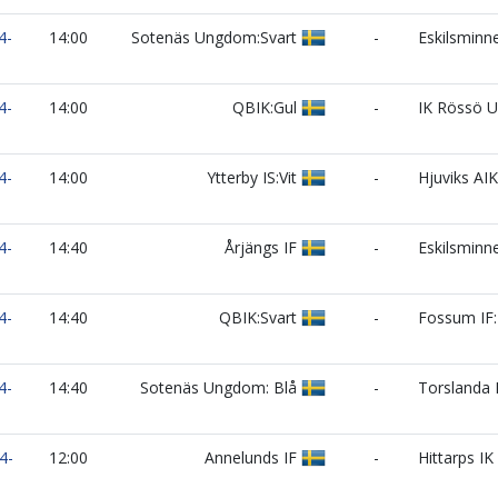
4-
14:00
Sotenäs Ungdom:Svart
-
Eskilsminne
4-
14:00
QBIK:Gul
-
IK Rössö U
4-
14:00
Ytterby IS:Vit
-
Hjuviks AIK:
4-
14:40
Årjängs IF
-
Eskilsminne
4-
14:40
QBIK:Svart
-
Fossum IF:
4-
14:40
Sotenäs Ungdom: Blå
-
Torslanda I
4-
12:00
Annelunds IF
-
Hittarps IK