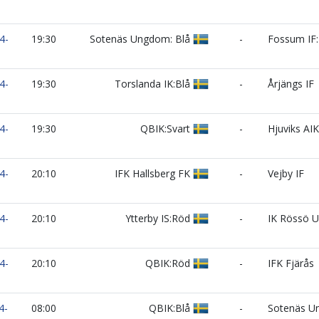
4-
19:30
Sotenäs Ungdom: Blå
-
Fossum IF:
4-
19:30
Torslanda IK:Blå
-
Årjängs IF
4-
19:30
QBIK:Svart
-
Hjuviks AIK
4-
20:10
IFK Hallsberg FK
-
Vejby IF
4-
20:10
Ytterby IS:Röd
-
IK Rössö U
4-
20:10
QBIK:Röd
-
IFK Fjärås
4-
08:00
QBIK:Blå
-
Sotenäs Un