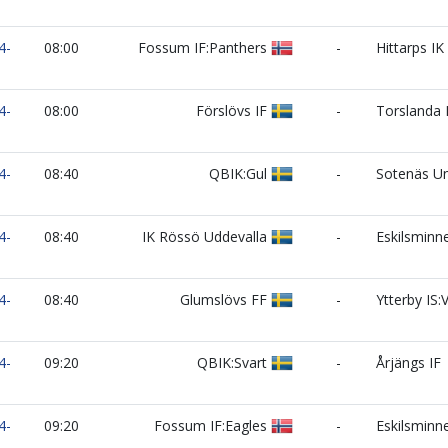
4-
08:00
Fossum IF:Panthers
-
Hittarps IK
4-
08:00
Förslövs IF
-
Torslanda 
4-
08:40
QBIK:Gul
-
Sotenäs U
4-
08:40
IK Rössö Uddevalla
-
Eskilsminne
4-
08:40
Glumslövs FF
-
Ytterby IS:V
4-
09:20
QBIK:Svart
-
Årjängs IF
4-
09:20
Fossum IF:Eagles
-
Eskilsminne