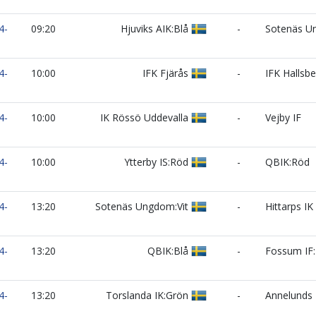
4-
09:20
Hjuviks AIK:Blå
-
Sotenäs U
4-
10:00
IFK Fjärås
-
IFK Hallsbe
4-
10:00
IK Rössö Uddevalla
-
Vejby IF
4-
10:00
Ytterby IS:Röd
-
QBIK:Röd
4-
13:20
Sotenäs Ungdom:Vit
-
Hittarps IK
4-
13:20
QBIK:Blå
-
Fossum IF:
4-
13:20
Torslanda IK:Grön
-
Annelunds 