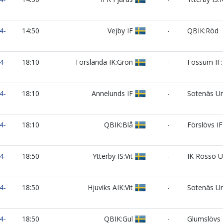
4-
14:50
Vejby IF
-
QBIK:Röd
4-
18:10
Torslanda IK:Grön
-
Fossum IF:
4-
18:10
Annelunds IF
-
Sotenäs Un
4-
18:10
QBIK:Blå
-
Förslövs IF
4-
18:50
Ytterby IS:Vit
-
IK Rössö U
4-
18:50
Hjuviks AIK:Vit
-
Sotenäs U
4-
18:50
QBIK:Gul
-
Glumslövs 