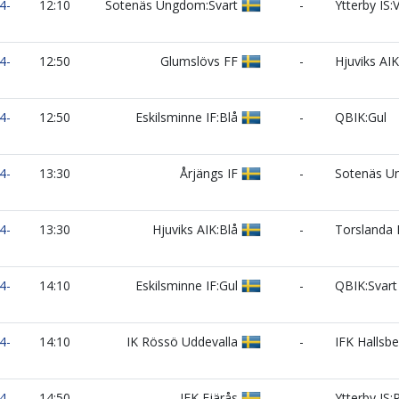
4-
12:10
Sotenäs Ungdom:Svart
-
Ytterby IS:V
4-
12:50
Glumslövs FF
-
Hjuviks AIK:
4-
12:50
Eskilsminne IF:Blå
-
QBIK:Gul
4-
13:30
Årjängs IF
-
Sotenäs U
4-
13:30
Hjuviks AIK:Blå
-
Torslanda I
4-
14:10
Eskilsminne IF:Gul
-
QBIK:Svart
4-
14:10
IK Rössö Uddevalla
-
IFK Hallsbe
4-
14:50
IFK Fjärås
-
Ytterby IS: