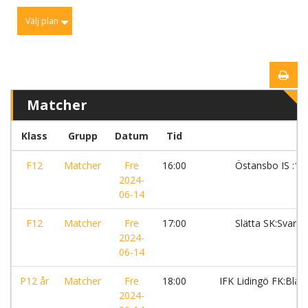
Välj plan
Matcher
Klass
Grupp
Datum
Tid
F12
Matcher
Fre
16:00
Östansbo IS :1
2024-
06-14
F12
Matcher
Fre
17:00
Slätta SK:Svart
2024-
06-14
P12 år
Matcher
Fre
18:00
IFK Lidingö FK:Blå
2024-