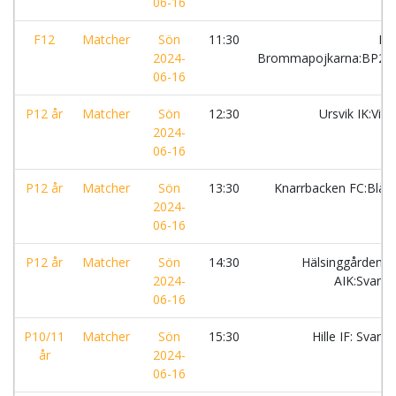
06-16
F12
Matcher
Sön
11:30
IF
2024-
Brommapojkarna:BP2
06-16
P12 år
Matcher
Sön
12:30
Ursvik IK:Vit
2024-
06-16
P12 år
Matcher
Sön
13:30
Knarrbacken FC:Blå
2024-
06-16
P12 år
Matcher
Sön
14:30
Hälsinggårdens
2024-
AIK:Svart
06-16
P10/11
Matcher
Sön
15:30
Hille IF: Svart
år
2024-
06-16